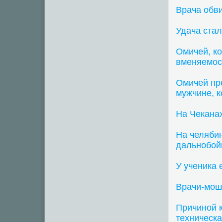
Врача обв
Удача ста
Омичей, ко
вменяемос
Омичей пр
мужчине, к
На Чекана
На челябин
дальнобой
У ученика 
Врачи-мош
Причиной к
техническ