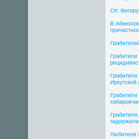
СК: белору
В Абинско
причастнос
Грабителе
Грабители 
рецидивис
Грабители 
Иркутской 
Грабители 
хабаровча
Грабителя,
задержали
Любителя э