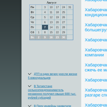
Август
Пн
3
10
17
24
31
Хабаровча
Вт
4
11
18
25
кондицион
Ср
5
12
19
26
Чт
6
13
20
27
Хабаровчан
Пт
7
14
21
28
большегру
Сб
1
8
15
22
29
Вс
2
9
16
23
30
Хабаровча
Хабаровча
компании
Хабаровча
сжечь ее 
ДТП в один вечер унесли жизни
5 южноуральцев
Хабаровчан
В Татарстане
Хабаровча
сельхозпредприниматель
незаконно получил свыше 688 тыс.
разгаре сп
рублей субсидий
Хабаровча
В Перу индейцы захватили