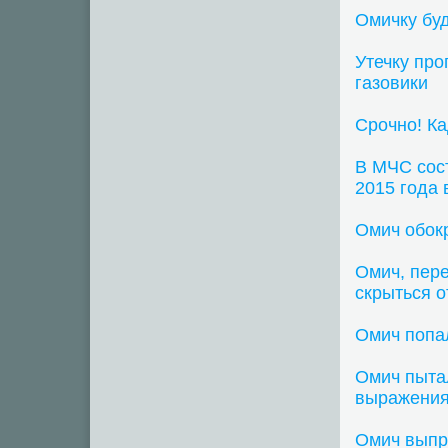
Омичку буд
Утечку пр
газовики
Срочно! К
В МЧС сос
2015 года 
Омич обокр
Омич, пер
скрыться о
Омич попал
Омич пытал
выражени
Омич выпры