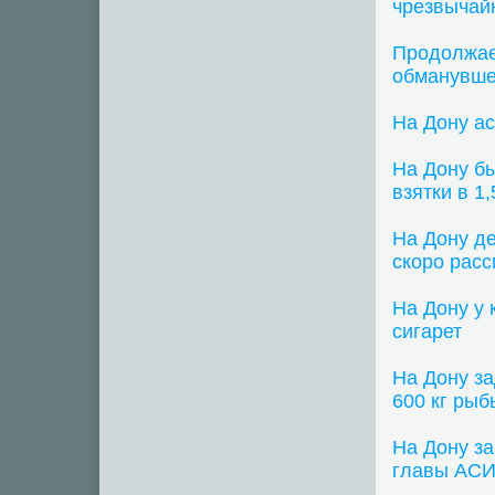
чрезвычай
Продолжае
обманувше
На Дону а
На Дону б
взятки в 1
На Дону д
скоро расс
На Дону у 
сигарет
На Дону з
600 кг рыб
На Дону з
главы АСИ