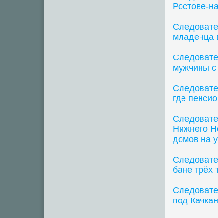
Ростове-н
Следовате
младенца 
Следовате
мужчины с 
Следовател
где пенси
Следовате
Нижнего Но
домов на 
Следовате
бане трёх 
Следовател
под Качка