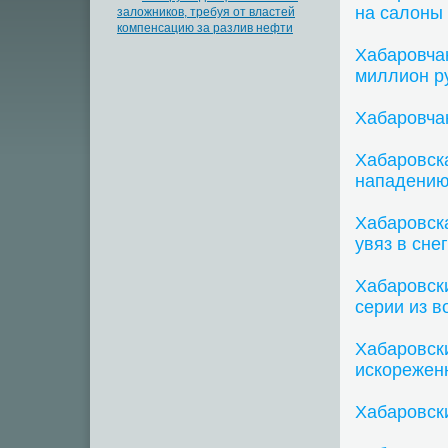
на салоны 
заложников, требуя от властей
компенсацию за разлив нефти
Хабаровчан
миллион р
Хабаровча
Хабаровск
нападению
Хабаровска
увяз в сне
Хабаровск
серии из в
Хабаровск
искорежен
Хабаровски