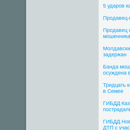
5 ударов к
Продавец-
Продавец с
мошенника
Молдавски
задержан
Банда мош
осуждена 
Тридцать к
в Семее
ГИБДД Каза
пострадали
ГИБДД Нов
ДТП с уча