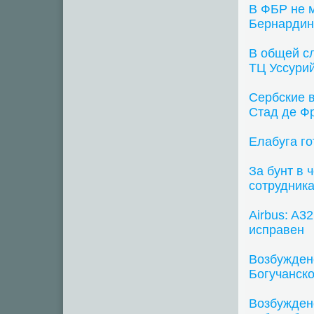
В ФБР не м
Бернардин
В общей сл
ТЦ Уссури
Сербские 
Стад де Ф
Елабуга го
За бунт в 
сотрудник
Airbus: A3
исправен
Возбужден
Богучанск
Возбужден