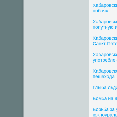
Хабаровски
побоях
Хабаровск
попутную 
Хабаровски
Санкт-Пет
Хабаровско
употребле
Хабаровск
пешехода
Глыба льда
Бомба на 
Борьба за
южноурал