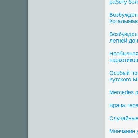
работу бол
Возбужден
Когалымав
Возбужден
летней доч
Необычная
наркотиков
Особый пр
Кутского М
Mercedes р
Врача-тер
Случайные
Минчанин у