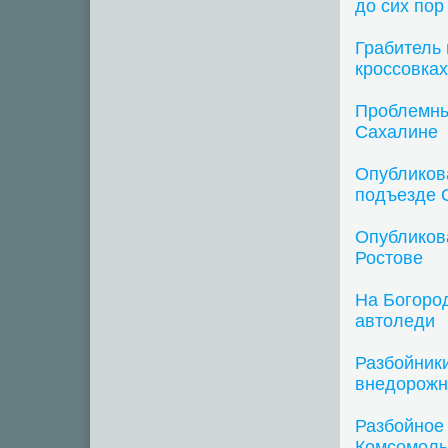
до сих пор
Грабитель 
кроссовках
Проблемны
Сахалине
Опубликов
подъезде 
Опубликова
Ростове
На Богоро
автоледи
Разбойник
внедорожн
Разбойное
Комсомоль