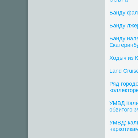
Банду фал
Банду лжер
Банду нале
Екатеринб
Ходыч из 
Land Cruis
Ряд городо
коллекторе
УМВД Кали
обвитого з
УМВД: кал
наркотика