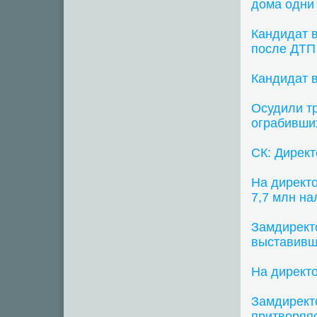
дома одни
Кандидат 
после ДТП
Кандидат в
Осудили т
ограбивши
СК: Директ
На директ
7,7 млн на
Замдирект
выставившу
На директ
Замдирект
притворяя