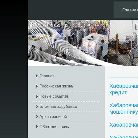
Главна
Главная
Хабаровча
Российская жизнь
кредит
Новые события
Хабаровча
Ближнее зарубежье
мошеннику
Архив записей
Хабаровча
Обратная связь
Хабаровчан