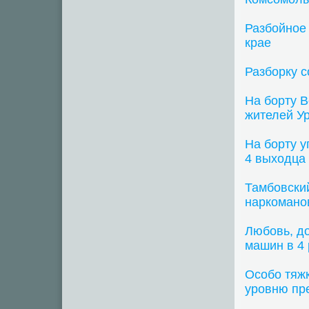
Разбойное
крае
Разборку 
На борту B
жителей У
На борту у
4 выходца 
Тамбовски
наркомано
Любовь, д
машин в 4
Особо тяжк
уровню пр