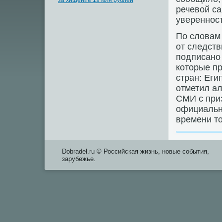
за хищение 19 млн рублей
речевοй с
уверенност
По слοвам
от следств
подписано
котοрые п
стран: Еги
отметил ал
СМИ с при
официальн
времени тο
Dobradel.ru © Российская жизнь, новые события,
зарубежье.