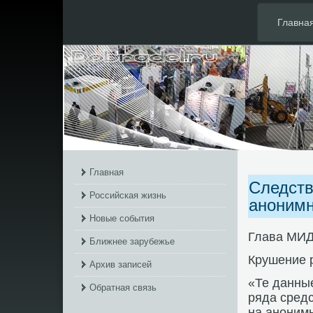
Главна
Главная
Следств
Российская жизнь
анонимн
Новые события
Глава МИД
Ближнее зарубежье
Крушение р
Архив записей
«Те данные
Обратная связь
ряда средс
на анонимн