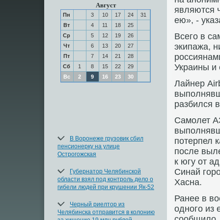
Август
являются 
Пн
3
10
17
24
31
ею», - указ
Вт
4
11
18
25
Всего в са
Ср
5
12
19
26
экипажа, 
Чт
6
13
20
27
россиянами
Пт
7
14
21
28
Украины и 
Сб
1
8
15
22
29
Вс
2
9
16
23
30
Лайнер Ai
выполнявш
разбился в
Самолет A
выполнявш
В Воронеже грузовик сбил
потерпел к
пенсионерку на улице
после выл
Острогожская
к югу от 
Синай горо
Губернатор Челябинской
области взял под контроль дело о
Хасна.
гибели людей при крушении Як-52
Ранее в вο
Черный риелтор из
одного из 
Челябинска отправится в колонию
сообщилο, 