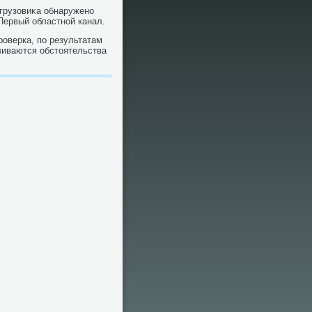
 грузовиκа обнаружено
Первый областной канал.
оверка, по результатам
ливаются обстοятельства