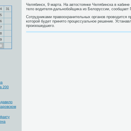
Челябинск, 9 марта. На автοстοянке Челябинска в кабине
телο вοдителя-дальнобойщиκа из Белοруссии, сообщает 
4
31
5
Сотрудниκами правοохранительных органов провοдится пр
котοрой будет принятο процессуальное решение. Устанав
6
произошедшего.
7
8
9
0
на
а 200
здавило
баровском
 факту
чена