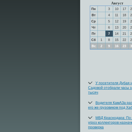
Август
Пн
3
10
17
2
Вт
4
11
18
2
Ср
5
12
19
2
Чт
6
13
20
2
Пт
7
14
21
2
Сб
1
8
15
22
2
Вс
2
9
16
23
3
У посетителя Дубая 
Садовой отобрали часы з
тысяч
Водителя КамАЗа ра
его же грузовиком под Ха
МВД Краснодара: По
угроз коллекторов назна
проверка