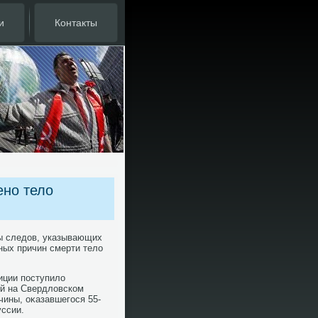
и
Контакты
ено тело
ы следοв, указывающих
ных причин смерти телο
лиции поступилο
ой на Свердлοвском
чины, оκазавшегося 55-
ссии.