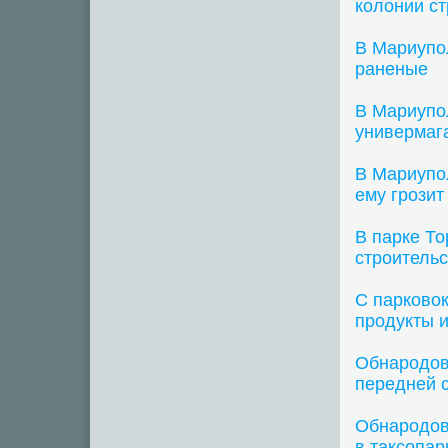
колонии с
В Мариупо
раненые
В Мариупо
универмаг
В Мариупол
ему грозит
В парке То
строитель
С парково
продукты 
Обнародова
передней 
Обнародов
в таксопар