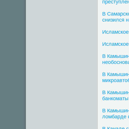
преступле
В Самарско
снизился 
Исламское
Исламское
В Камышин
необоснов
В Камышин
микроавто
В Камышин
банкоматы
В Камышин
ломбарде 
В Канаде с