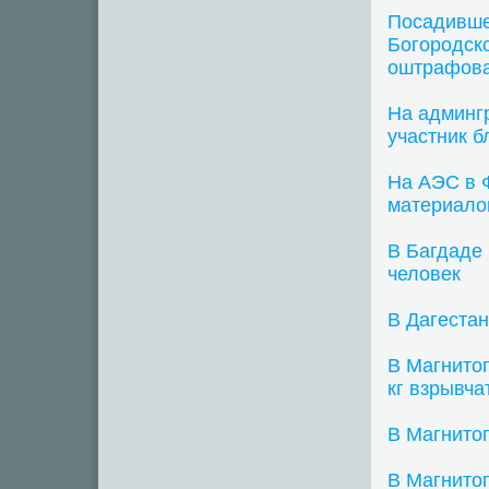
Посадивше
Богородск
оштрафов
На админг
участник 
На АЭС в 
материало
В Багдаде 
человек
В Дагестан
В Магнито
кг взрывча
В Магнито
В Магнитог