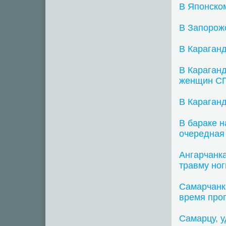
В Японско
В Запорож
В Караганд
В Караганд
женщин С
В Караганд
В бараке 
очередная
Ангарчанка
травму ног
Самарчанка
время про
Самарцу, у