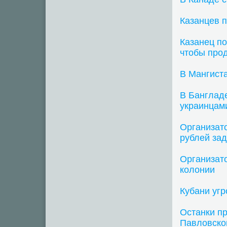
Казанцев 
Казанец п
чтобы прод
В Мангист
В Банглад
украинцами
Организато
рублей за
Организато
колонии
Кубани уг
Останки пр
Павловско