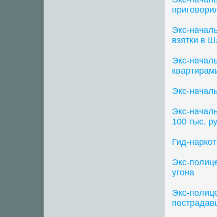
приговорил
Экс-началь
взятки в Ш
Экс-начал
квартирам
Экс-начал
Экс-начал
100 тыс. р
Гид-наркот
Экс-полице
угона
Экс-полице
пострадав