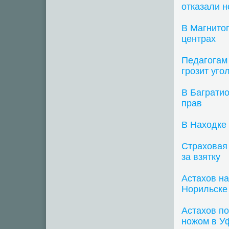
отказали н
В Магнитог
центрах
Педагогам 
грозит уго
В Баграти
прав
В Находке
Страховая
за взятку
Астахов на
Норильске
Астахов по
ножом в У