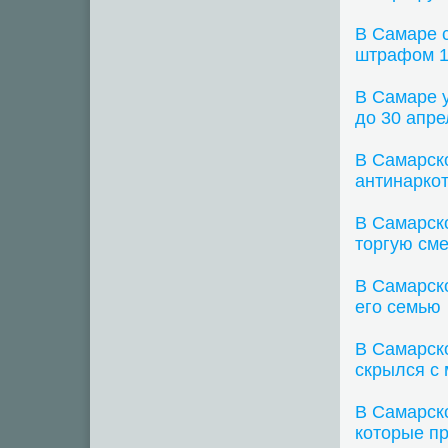
В Самаре с
штрафом 1
В Самаре 
до 30 апре
В Самарско
антинаркот
В Самарско
торгую см
В Самарско
его семью
В Самарск
скрылся с
В Самарск
которые п