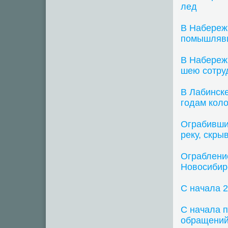
лед
В Набереж
помышлявш
В Набереж
шею сотру
В Лабинске
годам кол
Ограбивши
реку, скры
Ограблени
Новосибир
С начала 2
С начала 
обращений