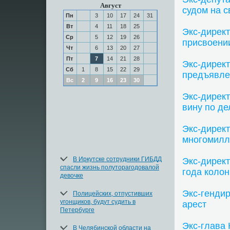
Август
судом на 
Пн
3
10
17
24
31
Вт
4
11
18
25
Экс-дирек
Ср
5
12
19
26
присвоении
Чт
6
13
20
27
Пт
7
14
21
28
Экс-дирек
Сб
1
8
15
22
29
предъявлен
Вс
2
9
16
23
30
Экс-дирек
вину по де
Экс-дирек
многомилл
В Иркутске сотрудники ГИБДД
Экс-дирек
спасли жизнь полуторагодовалой
года колон
девочке
Экс-генди
Полицейских, отпустивших
угонщиков, будут судить в
арест
Петербурге
Экс-глава
В Челябинской области на