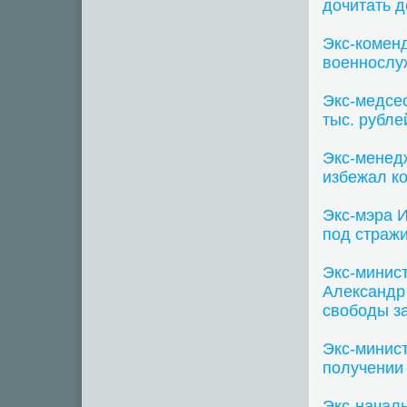
дочитать 
Экс-коменд
военносл
Экс-медсес
тыс. рубле
Экс-менед
избежал к
Экс-мэра И
под страж
Экс-минис
Александр
свободы з
Экс-минист
получении 
Экс-начал