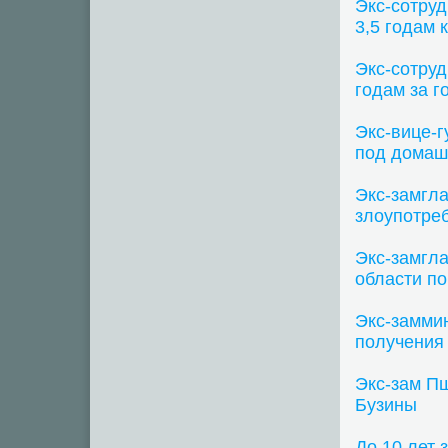
Экс-сотру
3,5 годам 
Экс-сотруд
годам за г
Экс-вице-г
под домашн
Экс-замгл
злоупотре
Экс-замгл
области по
Экс-заммин
получения 
Экс-зам Пш
Бузины
До 10 лет 