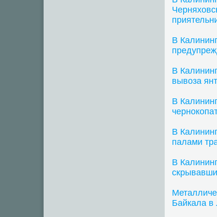
Черняховск
приятельн
В Калинин
предупреж
В Калинин
вывоза янт
В Калинин
чернокопа
В Калининг
палами тр
В Калинин
скрывавши
Металличе
Байкала в