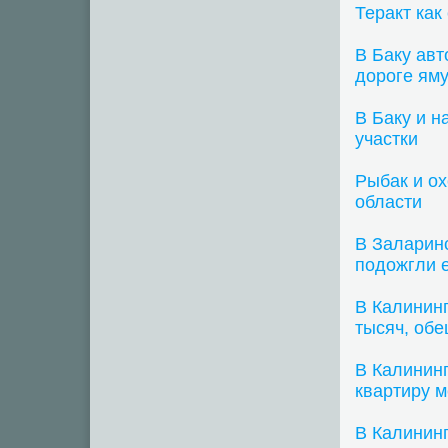
Теракт как
В Баку ав
дороге ям
В Баку и 
участки
Рыбак и о
области
В Заларинс
подожгли 
В Калинин
тысяч, обе
В Калининг
квартиру м
В Калинин