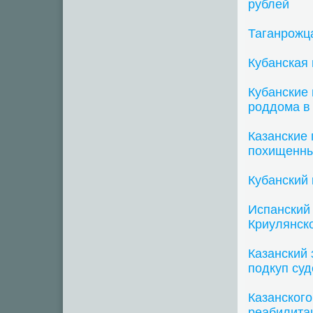
рублей
Таганрожц
Кубанская
Кубанские
роддома в 
Казанские
похищенн
Кубанский
Испанский
Криулянск
Казанский
подкуп суд
Казанског
реабилита