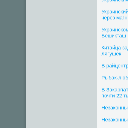
Украински
через магн
Украинском
Бешикташ
Китайца з
лягушек
В райцентр
Рыбак-люб
В Закарпат
почти 22 т
Незаконный
Незаконны