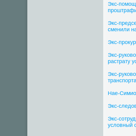
Экс-помощ
проштрафи
Экс-предс
сменили н
Экс-проку
Экс-руков
растрату у
Экс-руков
транспорта
Нае-Симио
Экс-следов
Экс-сотру
условный с