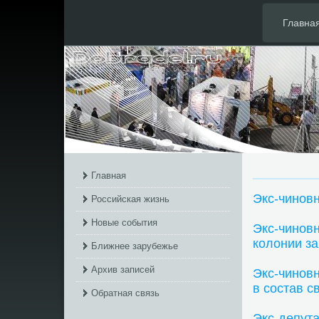
Главна
Главная
Экс-чинов
Российская жизнь
Новые события
Экс-чинов
колонии за
Ближнее зарубежье
Архив записей
Экс-чинов
в состав с
Обратная связь
Экс-депут