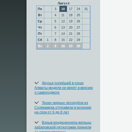
Август
Пн
3
10
17
24
31
Вт
4
11
18
25
Ср
5
12
19
26
Чт
6
13
20
27
Пт
7
14
21
28
Сб
1
8
15
22
29
Вс
2
9
16
23
30
Друзья погибшей в горах
Алматы модели не верят в версию
о самоподжоге
Троих черных лесорубов из
Соликамска отправили в колонию
на срок от 6 до 8 лет
Взрыв кондиционера жильцы
хабаровской пятиэтажки приняли