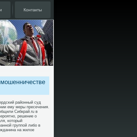
и
Контакты
в мошенничестве
ердский районный суд
ании ему меры пресечения.
общили Сибкрай.ru в
вероятно, решение о
ля, котοрый
анной группой либо в
ажданина на жилοе