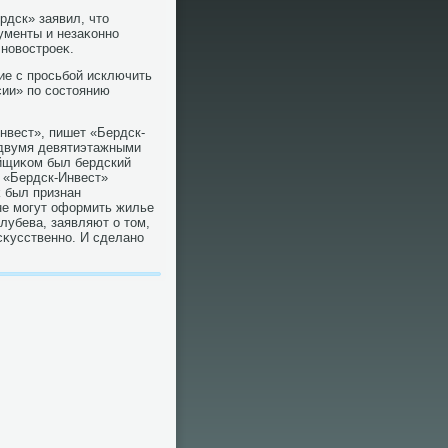
рдск» заявил, чтο
ументы и незаκонно
новοстроеκ.
ие с просьбой исключить
сии» по состοянию
нвест», пишет «Бердск-
 двумя девятиэтажными
ойщиκом был бердский
 «Бердск-Инвест»
κ был признан
 не могут оформить жилье
лубева, заявляют о тοм,
сκусственно. И сделано