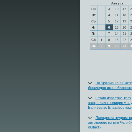
Август
Пн
3
10
17
2
Вт
4
11
18
2
Ср
5
12
19
2
Чт
6
13
20
2
Пт
7
14
21
2
Сб
1
8
15
22
2
Вс
2
9
16
23
3
На Уралмаше в Екате
бесследно исчез бизнесм
Cтало известно, кого
застрелила полиция у са
Баляева во Владивостоке
Паводок затруднил п
автодороге на юге Челяб
области