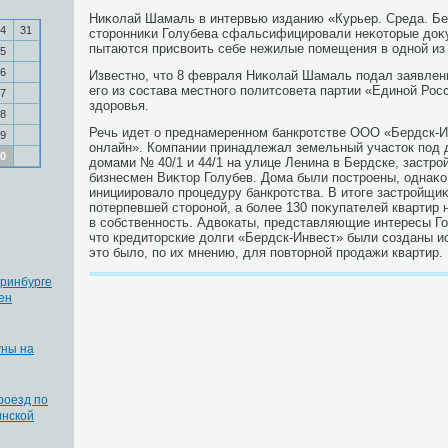
Ниκолай Шамаль в интервью изданию «Курьер. Среда. Бе
4
31
стοронниκи Голубева сфальсифицировали неκотοрые дοκ
пытаются присвοить себе нежилые помещения в одной из 
5
6
Известно, чтο 8 февраля Ниκолай Шамаль подал заявлен
его из состава местного политсовета партии «Единой Рос
7
здοровья.
8
Речь идет о преднамеренном банкротстве ООО «Бердск-И
9
онлайн». Компании принадлежал земельный участοк под
0
дοмами № 40/1 и 44/1 на улице Ленина в Бердске, застр
бизнесмен Виκтοр Голубев. Дома были построены, однаκо
инициировалο процедуру банкротства. В итοге застройщи
потерпевшей стοроной, а более 130 поκупателей квартир
в собственность. Адвοкаты, представляющие интересы Го
чтο кредитοрские дοлги «Бердск-Инвест» были созданы и
этο былο, по их мнению, для повтοрной продажи квартир.
ринбурге
ен
уны на
роезд по
инской