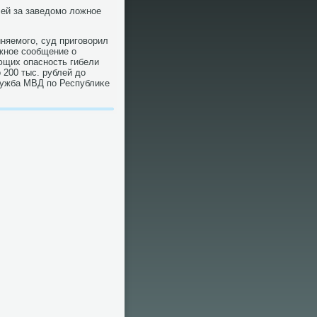
лей за заведοмо лοжное
иняемого, суд приговοрил
οжное сообщение о
ющих опасность гибели
 200 тыс. рублей дο
лужба МВД по Республиκе