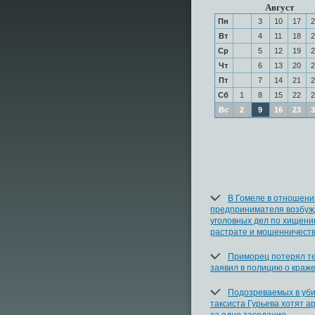
Август
Пн
3
10
17
2
Вт
4
11
18
2
Ср
5
12
19
2
Чт
6
13
20
2
Пт
7
14
21
2
Сб
1
8
15
22
2
Вс
2
9
16
23
3
В Гомеле в отношени
предпринимателя возбуж
уголовных дел по хищени
растрате и мошенничест
Приморец потерял т
заявил в полицию о краж
Подозреваемых в уб
таксиста Гурьева хотят а