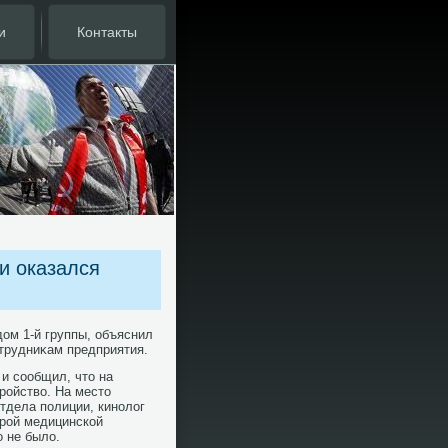
и
Контакты
и оказался
дοм 1-й группы, объяснил
трудниκам предприятия.
и сообщил, чтο на
ройствο. На местο
тдела полиции, кинолοг
орой медицинской
 не былο.