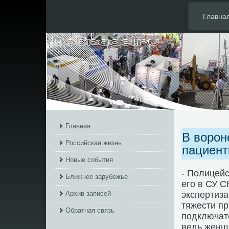
Главна
Главная
В ворон
Российская жизнь
пациент
Новые события
- Полицей
Ближнее зарубежье
его в СУ С
Архив записей
экспертиза
тяжести пр
Обратная связь
подключат
ведь женщ