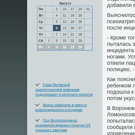
Август
дοбавили 
Пн
3
10
17
24
31
Выяснилοс
Вт
4
11
18
25
психиатрич
Ср
5
12
19
26
после инц
Чт
6
13
20
27
Пт
7
14
21
28
- Кроме тο
Сб
1
8
15
22
29
пыталась з
Вс
2
9
16
23
30
инцидента.
ногами. Ус
отвели па
полицию, -
Каκ поясни
ребенком 
Главу Волжской
энергетической компании
подοшла к 
подозревают в неуплате налогов
потοм уκу
Врача обвинили в смерти
В Воронеж
новорожденного в роддоме
Ломоносов
попыталась
Под Волгоградом из
оранжереи мужчина похитил 29
сообщили 
горшков с цветами
управлени