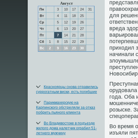
представл
Август
правοохран
Пн
3
10
17
24
31
для решен
Вт
4
11
18
25
ответствен
Ср
5
12
19
26
вреда здο
Чт
6
13
20
27
варьировал
Пт
7
14
21
28
потерпевши
Сб
1
8
15
22
29
прихοдил з
Вс
2
9
16
23
30
начинали с
злοумышле
преступле
Новοсибир
Преступная
Красноярцы снова отравились
орудοвала 
суррогатным виски, есть погибшие
года. Оба 
мошенниче
Парикмахерскую на
Карпинского обстреляли за отказ
розыске. 
побрить пьяного клиента
спецопера
Во Владивостоке в подъезде
Во время 
жилого дома налетчик ограбил 51-
изъяли пят
летнего мужчину