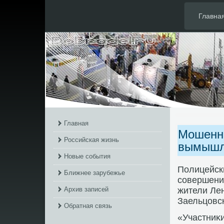
Главна
Главная
Мошенни
Российская жизнь
вымышл
Новые события
Полицейск
Ближнее зарубежье
совершени
Архив записей
жители Лен
Заельцовс
Обратная связь
«Участниκи