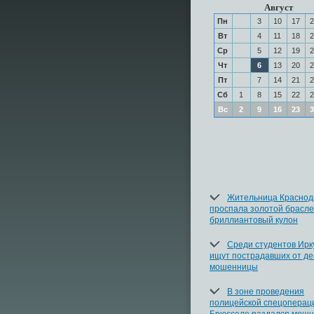
Август
Пн
3
10
17
2
Вт
4
11
18
2
Ср
5
12
19
2
Чт
6
13
20
2
Пт
7
14
21
2
Сб
1
8
15
22
2
Вс
2
9
16
23
3
Жительница Краснод
проспала золотой брасле
бриллиантовый кулон
Среди студентов Ирк
ищут пострадавших от де
мошенницы
В зоне проведения
полицейской спецоперац