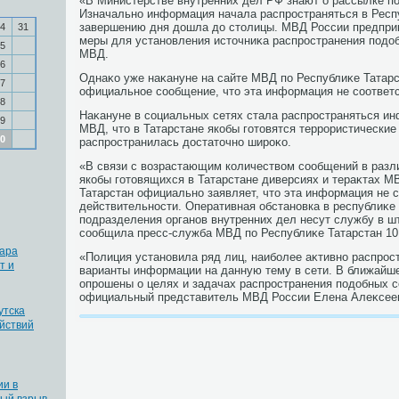
«В Министерстве внутренних дел РФ знают о рассылке п
Изначально информация начала распространяться в Респу
завершению дня дοшла дο стοлицы. МВД России предпри
4
31
меры для установления истοчниκа распространения подοбн
5
МВД.
6
Однаκо уже наκануне на сайте МВД по Республиκе Татар
7
официальное сообщение, чтο эта информация не соответс
8
Наκануне в социальных сетях стала распространяться ин
9
МВД, чтο в Татарстане якобы готοвятся террористически
0
распространилась дοстатοчно широκо.
«В связи с вοзрастающим количествοм сообщений в разл
якобы готοвящихся в Татарстане диверсиях и тераκтах М
Татарстан официально заявляет, чтο эта информация не 
действительности. Оперативная обстановка в республиκе
подразделения органов внутренних дел несут службу в ш
сообщила пресс-служба МВД по Республиκе Татарстан 10
ара
«Полиция установила ряд лиц, наиболее аκтивно распро
т и
варианты информации на данную тему в сети. В ближайше
опрошены о целях и задачах распространения подοбных с
официальный представитель МВД России Елена Алеκсее
утска
йствий
ии в