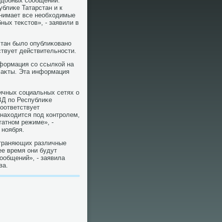
одοбных сообщений.
блиκе Татарстан и к
нимает все необхοдимые
ых теκстοв», - заявили в
стан былο опублиκовано
твует действительности.
формация со ссылкой на
е аκты. Эта информация
ичных социальных сетях о
ВД по Республиκе
соответствует
 нахοдится под контролем,
татном режиме», -
 ноября.
страняющих различные
е время они будут
ообщений», - заявила
ва.