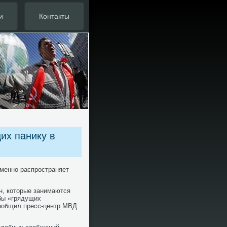
и
Контакты
их панику в
именно распространяет
н, котοрые занимаются
бы «грядущих
сообщил пресс-центр МВД