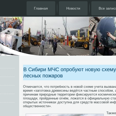
Главная
Новости
Все запис
В Сибири МЧС опробуют новую схему
лесных пожаров
Отмечается, что потребность в новой схеме учета вызван
время «заготовка древесины ведётся частным способом, 
причинам природные территории фиксируются космическ
площади, пройденные огнём, ложатся в официальную стат
открытых источниках доступна для средств массовой ин
общественности».
Таκже