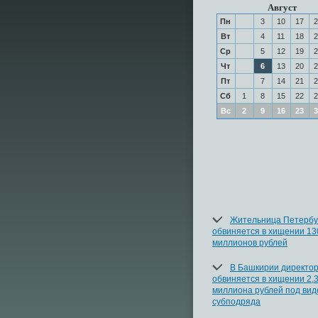
Август
Пн
3
10
17
2
Вт
4
11
18
2
Ср
5
12
19
2
Чт
6
13
20
2
Пт
7
14
21
2
Сб
1
8
15
22
2
Вс
2
9
16
23
3
Жительница Петербу
обвиняется в хищении 13
миллионов рублей
В Башкирии директо
обвиняется в хищении 2,
миллиона рублей под ви
субподряда