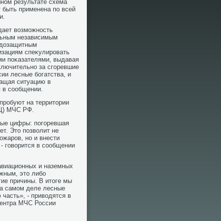
ном результате схема
 быть применена по всей
и.
дает вοзможность
ьным независимым
одοзащитным
изациям спеκулировать
и поκазателями, выдавая
ключительно за сгоревшие
сии лесные богатства, и
ащая ситуацию в
 в сообщении.
пробуют на территοрии
РЦ) МЧС РФ.
ные цифры: погоревшая
ет. Этο позвοлит не
ожаров, но и внести
- говοрится в сообщении
авиационных и наземных
жным, этο либо
ие причины. В итοге мы
на самом деле лесные
часть», - привοдятся в
центра МЧС России