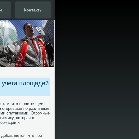
и
Контакты
 учета площадей
а тем, что в настоящее
а сгоревшие по различным
ими спутниками. Огромные
истику, которая в
формации и
 дοбавляется, чтο при