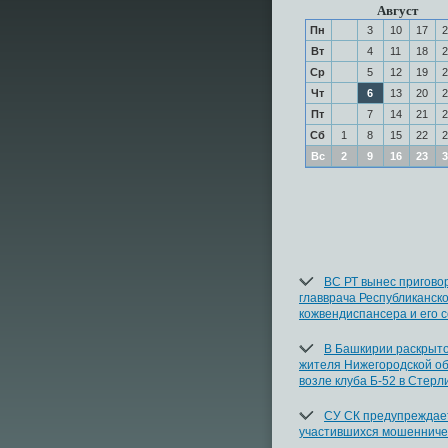
Август
Пн
3
10
17
2
Вт
4
11
18
2
Ср
5
12
19
2
Чт
6
13
20
2
Пт
7
14
21
2
Сб
1
8
15
22
2
Вс
2
9
16
23
3
ВС РТ вынес пригово
главврача Республиканско
кожвендиспансера и его 
В Башкирии раскрыто
жителя Нижегородской о
возле клуба Б-52 в Стерл
СУ СК предупреждае
участившихся мошенниче