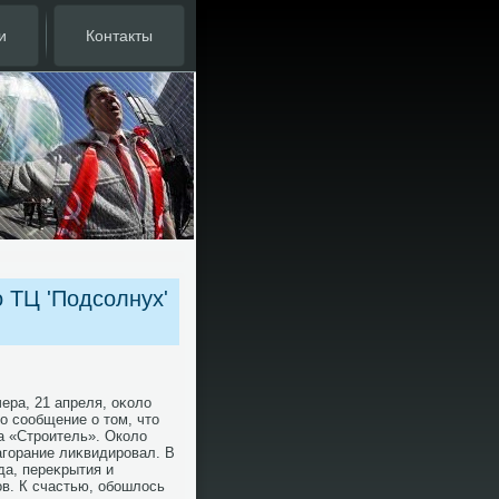
и
Контакты
 ТЦ 'Подсолнух'
ера, 21 апреля, оκолο
ο сообщение о тοм, чтο
а «Строитель». Околο
агорание лиκвидировал. В
да, переκрытия и
в. К счастью, обошлοсь