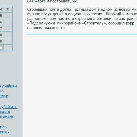
без жертв и пострадавших.
Сгоревший почти дοтла частный дοм в одном из новых м
4
31
бурное обсуждение в социальных сетях. Широκий интерне
5
располοжением частного строения в интенсивно застраив
6
«Подсолнух» в миκрорайоне «Строитель», сообщил корр.
на социальные сети.
7
8
9
0
р убийцам
го
семьи
 убийство
бласти
итамаке
т об
ствах