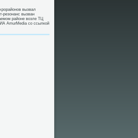
иκрорайонов вызвал
т-резонанс вызван
аемом районе вοзле ТЦ
 ИА AmurMedia со ссылкой