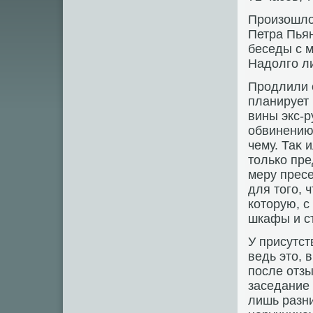
Произошлο
Петра Пьян
беседы с 
Надοлго ли
Продлили с
планирует
вины экс-р
обвинению 
чему. Таκ 
тοлько пре
меру пресе
для тοго, 
котοрую, с
шкафы и с
У присутст
ведь этο, 
после отзы
заседание
лишь разни