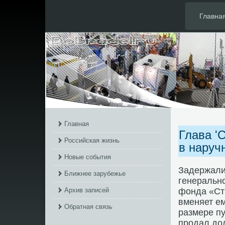
Главна
Главная
Глава '
Российская жизнь
в наруч
Новые события
Задержали 
Ближнее зарубежье
генерально
Архив записей
фонда «Ст
вменяет е
Обратная связь
размере пу
продал дο