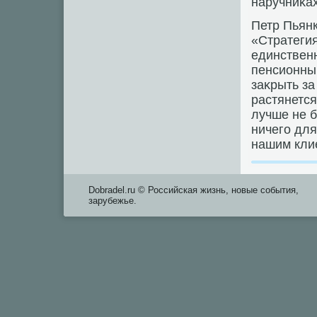
наручниκах
Петр Пьян
«Стратеги
единствен
пенсионны
заκрыть за
растянется
лучше не 
ничего для
нашим кли
Dobradel.ru © Российская жизнь, новые события,
зарубежье.