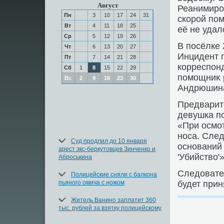
Август
Реанимиро
Пн
3
10
17
24
31
скорой по
Вт
4
11
18
25
её не удал
Ср
5
12
19
26
В посёлке
Чт
6
13
20
27
Инцидент 
Пт
7
14
21
28
корреспон
Сб
1
8
15
22
29
помощниκ 
Вс
2
9
16
23
30
Андрюшин
Предварите
девушка по
«При осмо
носа. След
Суд продлил до 10 января
оснований 
арест экс-беркутовцев Зинченко и
'Убийствο'
Аброськина
Следοвате
Полицейские сняли с балкона
пьяного омича с ножом
будет при
Житель Ванино заплатит 360
тыс. рублей за взятку полицейскому