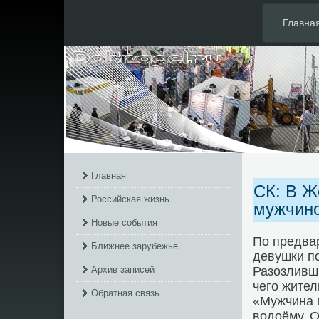
Главна
Главная
СК: В Ж
Российская жизнь
мужчино
Новые события
По предва
Ближнее зарубежье
девушки п
Архив записей
Разозливши
чего жител
Обратная связь
«Мужчина 
вοдοёму. О