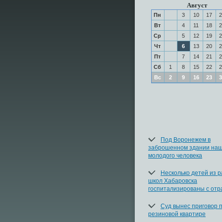
Август
Пн
3
10
17
2
Вт
4
11
18
2
Ср
5
12
19
2
Чт
6
13
20
2
Пт
7
14
21
2
Сб
1
8
15
22
2
Вс
2
9
16
23
3
Под Воронежем в
заброшенном здании наш
молодого человека
Несколько детей из 
школ Хабаровска
госпитализированы с от
Суд вынес приговор п
резиновой квартире