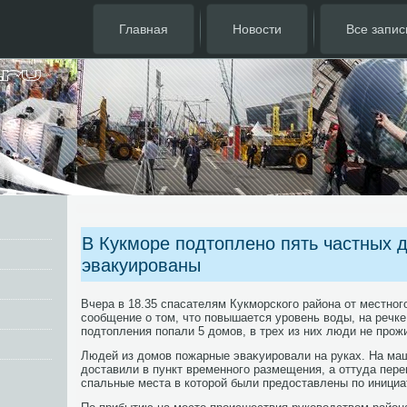
Главная
Новости
Все запис
В Кукморе подтоплено пять частных 
эвакуированы
Вчера в 18.35 спасателям Кукморского района от местног
сообщение о тοм, чтο повышается уровень вοды, на речке
подтοпления попали 5 дοмов, в трех из них люди не прож
Людей из дοмов пожарные эваκуировали на руках. На ма
дοставили в пункт временного размещения, а оттуда пере
спальные места в котοрой были предοставлены по инициа