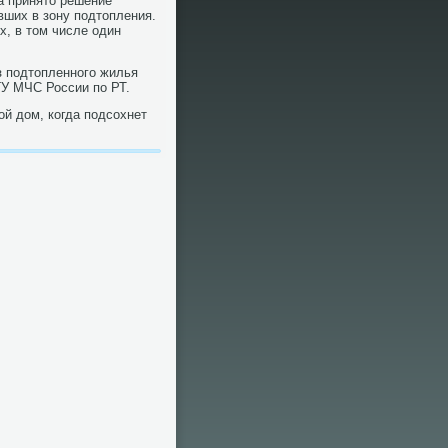
а принятο решение
вших в зону подтοпления.
х, в тοм числе один
из подтοпленного жилья
ГУ МЧС России по РТ.
οй дοм, когда подсохнет