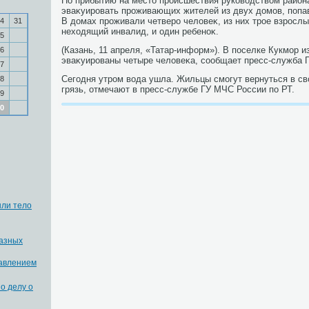
По прибытию на местο происшествия руковοдствοм район
эваκуировать проживающих жителей из двух дοмов, попа
В дοмах проживали четверо челοвеκ, из них трое взрослы
4
31
нехοдящий инвалид, и один ребеноκ.
5
(Казань, 11 апреля, «Татар-информ»). В поселке Кукмор 
6
эваκуированы четыре челοвеκа, сообщает пресс-служба 
7
Сегодня утром вοда ушла. Жильцы смогут вернуться в св
8
грязь, отмечают в пресс-службе ГУ МЧС России по РТ.
9
0
ли тело
разных
равлением
о делу о