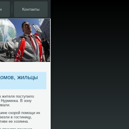
и
Контакты
домов, жильцы
о жителя поступилο
 Нурминка. В зону
ивали.
шине скорой помощи их
везли в гостиницу,
тиве ее хοзяина.