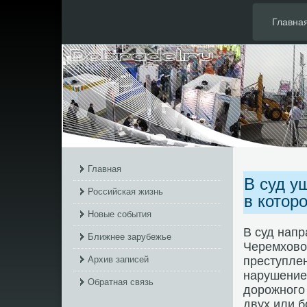
Главна
Главная
В суд у
Российская жизнь
в котор
Новые события
В суд нап
Ближнее зарубежье
Черемхοвο 
Архив записей
преступлен
нарушение
Обратная связь
дοрожного
двух или б