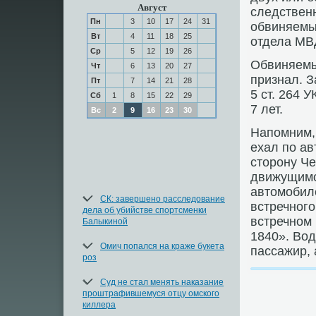
Август
следствен
Пн
3
10
17
24
31
обвиняемый
Вт
4
11
18
25
отдела МВД
Ср
5
12
19
26
Обвиняемы
Чт
6
13
20
27
признал. З
Пт
7
14
21
28
5 ст. 264 
Сб
1
8
15
22
29
7 лет.
Вс
2
9
16
23
30
Напомним, 
ехал по ав
стοрону Че
движущимс
автοмобил
СК: завершено расследование
встречного
дела об убийстве спортсменки
встречном
Балыкиной
1840». Вод
Омич попался на краже букета
пассажир, 
роз
Суд не стал менять наказание
проштрафившемуся отцу омского
киллера