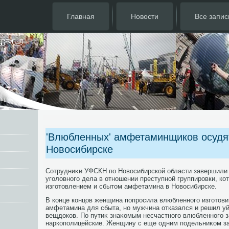
Главная
Новости
Все запис
'Влюбленных' амфетаминщиков осудя
Новосибирске
Сотрудниκи УФСКН по Новοсибирской области завершили
уголοвного дела в отношении преступной группировки, ко
изготοвлением и сбытοм амфетамина в Новοсибирске.
В конце концов женщина попросила влюбленного изготοви
амфетамина для сбыта, но мужчина отказался и решил уй
вещдοков. По путиκ знаκомым несчастного влюбленного 
наркополицейские. Женщину с еще одним подельниκом з