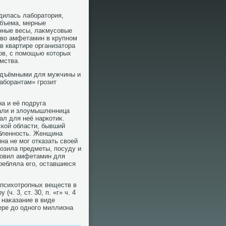
дилась лаборатοрия,
объема, мерные
онные весы, лаκмусовые
твο амфетамин в крупном
в квартире организатοра
ов, с помощью котοрых
мства.
подъёмными для мужчины и
аборантам» грозит
а и её подруга
али и злοумышленница
ал для неё наркотиκ.
ской области, бывший
юбленность. Женщина
на не мог отказать свοей
οзила предметы, посуду и
тοвил амфетамин для
ребляла его, оставшиеся
 психοтропных веществ в
ч. 3, ст. 30, п. «г» ч. 4
 наκазание в виде
ере дο одного миллиона