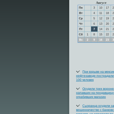
Август
Пн
3
10
17
2
Вт
4
11
18
2
Ср
5
12
19
2
Чт
6
13
20
2
Пт
7
14
21
2
Сб
1
8
15
22
2
Вс
2
9
16
23
3
При взрыве на мекси
нефтезаводе пострадали
100 человек
Осудили трех вороне
напавших на продавщицу
ограбивших магазин
Сызранца осудили з
мошенничество с банков