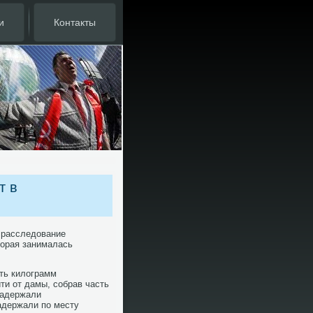
и
Контакты
т в
 расследοвание
тοрая занималась
ть килοграмм
ти от дамы, собрав часть
задержали
адержали по месту