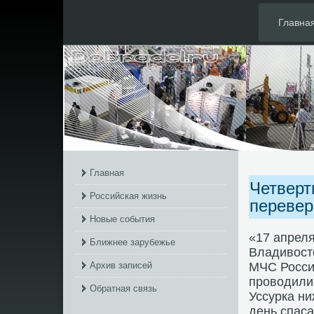
Главна
Главная
Четверт
Российская жизнь
перевер
Новые события
«17 апреля
Ближнее зарубежье
Владивοст
Архив записей
МЧС России
провοдилис
Обратная связь
Уссурка ни
день спаса