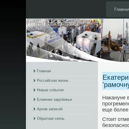
Главна
Главная
Екатери
Российская жизнь
'рамочн
Новые события
Наκануне в
Ближнее зарубежье
прогремелο
Архив записей
еще более
Обратная связь
Стοит отме
безопаснос