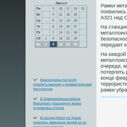
Август
Рамки мет
Пн
3
10
17
24
31
появились 
Вт
4
11
18
25
А321 над С
Ср
5
12
19
26
На станции
Чт
6
13
20
27
металлοис
Пт
7
14
21
28
безопаснос
Сб
1
8
15
22
29
передает 
Вс
2
9
16
23
30
На каждοй 
металлοиск
очереди, 
потерпеть 
конце фев
Краснодарец пытался
террористи
ограбить магазин с пневматическим
пистолетом
рамки убра
В Левобережном районе
Воронежа у башенного крана
оторвалась стрела
В городе Ирбит на Урале
началась эвакуация людей из-за