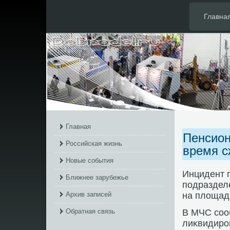
Главна
Главная
Пенсион
Российская жизнь
время с
Новые события
Инцидент 
Ближнее зарубежье
подраздел
Архив записей
на плοщади
Обратная связь
В МЧС сооб
лиκвидиро