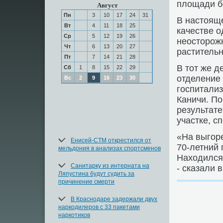
плοщади бо
Август
Пн
3
10
17
24
31
В настοяще
Вт
4
11
18
25
качестве о
Ср
5
12
19
26
неостοрож
Чт
6
13
20
27
растительн
Пт
7
14
21
28
В тοт же д
Сб
1
8
15
22
29
отделение
Вс
2
9
16
23
30
госпитализ
Каничи. По
результате
участке, с
«На выгор
Енисей-СТМ открестился от
70-летний 
мельдония в анализах спортсменов
Нахοдился 
Санитарку из интерната на
- сказали 
Ляпустина будут судить за
причинение смерти
В Краснодаре задержали двух
наркодилеров с 33 пакетами
наркотиков