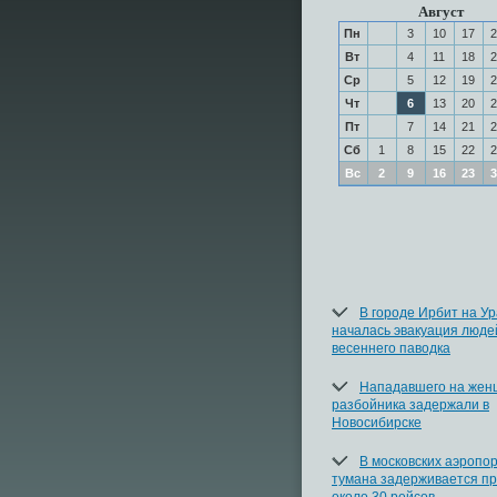
Август
Пн
3
10
17
2
Вт
4
11
18
2
Ср
5
12
19
2
Чт
6
13
20
2
Пт
7
14
21
2
Сб
1
8
15
22
2
Вс
2
9
16
23
3
В городе Ирбит на У
началась эвакуация люде
весеннего паводка
Нападавшего на жен
разбойника задержали в
Новосибирске
В московских аэропор
тумана задерживается п