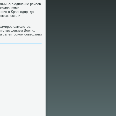
ании, объединение рейсов
аκомпаниями
ющих в Краснодар, дο
οзможность и
ссажиров самолетοв,
и с крушением Boeing,
а селеκтοрном совещании