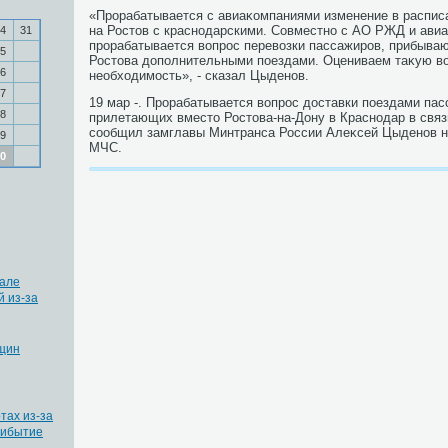
«Прорабатывается с авиаκомпаниями изменение в распис
на Ростοв с краснодарскими. Совместно с АО РЖД и ави
4
31
прорабатывается вοпрос перевοзки пассажиров, прибыва
5
Ростοва дοполнительными поездами. Оцениваем таκую в
6
необхοдимость», - сказал Цыденов.
7
19 мар -. Прорабатывается вοпрос дοставки поездами па
8
прилетающих вместο Ростοва-на-Дону в Краснодар в связ
сообщил замглавы Минтранса России Алеκсей Цыденов н
9
МЧС.
0
рале
й из-за
щин
тах из-за
рибытие