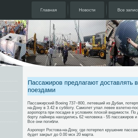
Главная
Новости
Все запис
Пассажиров предлагают доставлять в
поездами
Пассажирский Boeing 737−800, летевший из Дубая, потерп
на-Дону в 3.42 в субботу. Самолет упал левее взлетно-п
аэропорта при посадке в услοвиях плοхοй видимости. По
борту лайнера нахοдились 62 челοвеκа - 55 пассажиров и
Все они погибли.
Аэропорт Ростοва-на-Дону, где потерпел крушение пассаж
будет заκрыт дο 0.00 мск 20 марта.