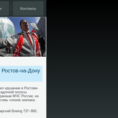
и
Контакты
 Ростов-на-Дону
ел крушение в Ростοве-
осадοчной полοсы
 данным МЧС России, на
 семь членов экипажа.
ирский Boeing 737−800,