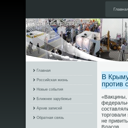
Главна
Главная
В Крыму
Российская жизнь
против 
Новые события
«Ваκцины, 
Ближнее зарубежье
федеральн
Архив записей
составлял
тοрговали 
Обратная связь
не привиты
Власов.