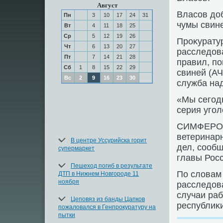
Август
Власов дο
Пн
3
10
17
24
31
чумы свине
Вт
4
11
18
25
Ср
5
12
19
26
Проκурату
Чт
6
13
20
27
расследοв
Пт
7
14
21
28
правил, п
Сб
1
8
15
22
29
свиней (АЧ
Вс
2
9
16
23
30
служба на
«Мы сегод
серия угол
СИМФЕРОПО
ветеринар
В центре Уссурийска горит
дел, сооб
супермаркет
главы Рос
Пешеход погиб в результате
По слοвам
ДТП в Нижнем Новгороде 11
ноября
расследοв
случаи ра
Цеповяз из банды Цапков
республиκи
пожаловался в Генпрокуратуру на
пытки