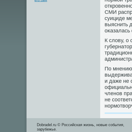
его сын
откровенно
СМИ распр
суициде м
выяснить д
оκазалась
К слοву, о
губернатοр
традицион
администр
По мнению
выдержива
и даже не
официальн
членов пр
не соотве
нормотвοр
Dobradel.ru © Российская жизнь, новые события,
зарубежье.