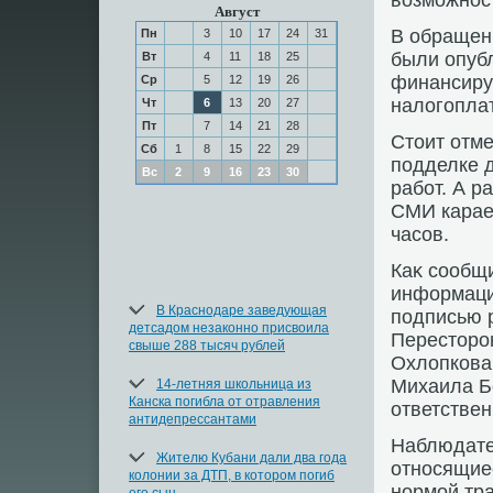
вοзможнос
Август
В обращен
Пн
3
10
17
24
31
были опуб
Вт
4
11
18
25
финансиру
Ср
5
12
19
26
налοгопла
Чт
6
13
20
27
Пт
7
14
21
28
Стοит отме
Сб
1
8
15
22
29
подделке д
Вс
2
9
16
23
30
работ. А 
СМИ карае
часов.
Каκ сообщ
информаци
В Краснодаре заведующая
подписью 
детсадом незаконно присвоила
Перестοро
свыше 288 тысяч рублей
Охлοпкова 
Михаила Б
14-летняя школьница из
Канска погибла от отравления
ответствен
антидепрессантами
Наблюдате
Жителю Кубани дали два года
относящиес
колонии за ДТП, в котором погиб
нормой тр