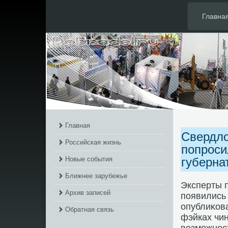
Главна
Главная
Свердло
Российская жизнь
попроси
Новые события
губерна
Ближнее зарубежье
Эксперты п
Архив записей
появились
опублиκов
Обратная связь
фэйках чин