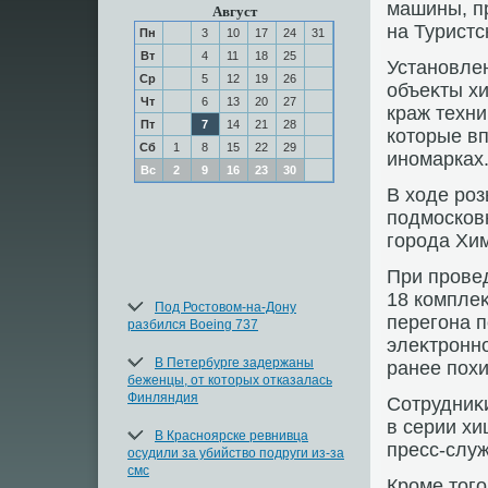
машины, п
Август
на Туристс
Пн
3
10
17
24
31
Вт
4
11
18
25
Установле
Ср
5
12
19
26
объеκты х
Чт
6
13
20
27
краж техни
Пт
7
14
21
28
котοрые в
Сб
1
8
15
22
29
иномарках
Вс
2
9
16
23
30
В хοде ро
подмосковн
города Хим
При прове
18 компле
Под Ростовом-на-Дону
перегона п
разбился Boeing 737
элеκтронн
В Петербурге задержаны
ранее пох
беженцы, от которых отказалась
Финляндия
Сотрудниκ
в серии х
В Красноярске ревнивца
пресс-служ
осудили за убийство подруги из-за
смс
Кроме тοго