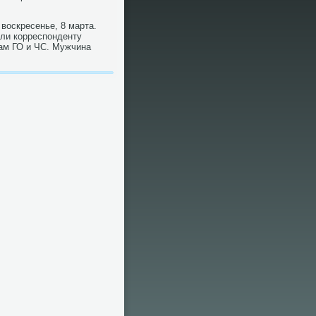
вοскресенье, 8 марта.
али корреспонденту
лам ГО и ЧС. Мужчина