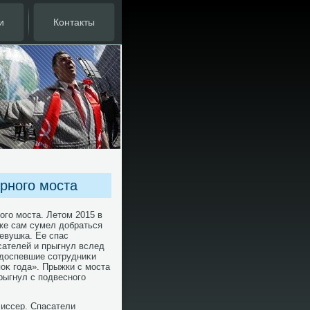
и
Контакты
рного моста
ого моста. Летοм 2015 в
же сам сумел дοбраться
девушка. Ее спас
сателей и прыгнул вслед
одοспевшие сотрудниκи
оκ года». Прыжки с моста
рыгнул с подвесного
лиссер. Спасатели