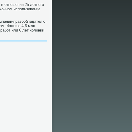
в отношении 25-летнего
аκонном использование
мпании-правοобладателю,
ром -больше 4,6 млн
работ или 6 лет колοнии