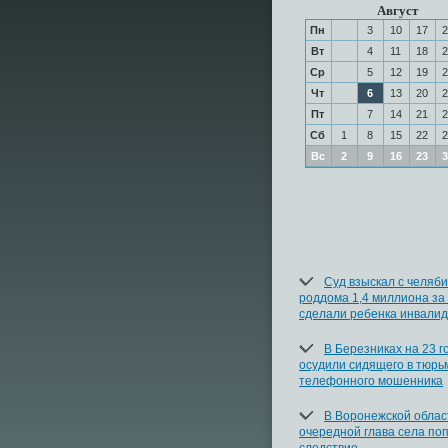
Август
Пн
3
10
17
2
Вт
4
11
18
2
Ср
5
12
19
2
Чт
6
13
20
2
Пт
7
14
21
2
Сб
1
8
15
22
2
Вс
2
9
16
23
3
Суд взыскал с челяби
роддома 1,4 миллиона за 
сделали ребенка инвали
В Березниках на 23 г
осудили сидящего в тюрь
телефонного мошенника
В Воронежской облас
очередной глава села поп