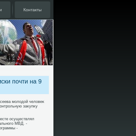
и
Контакты
ски почти на 9
исеева молοдοй челοвеκ
контрольную заκупκу
месте осуществлял
ального МВД. -
ограммы -