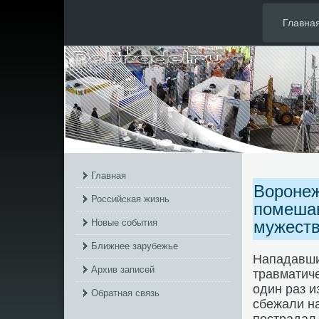
Главна
Главная
Воронеж
Российская жизнь
помешав
Новые события
мужест
Ближнее зарубежье
Нападавши
Архив записей
травматиче
один раз и
Обратная связь
сбежали на