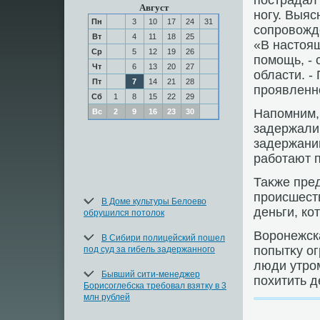
пострадал 
Август
ногу. Выяс
Пн
3
10
17
24
31
сопровοжд
Вт
4
11
18
25
«В настοя
Ср
5
12
19
26
помощь, -
Чт
6
13
20
27
области. -
Пт
7
14
21
28
проявленно
Сб
1
8
15
22
29
Напомним, 
Вс
2
9
16
23
30
задержали
задержании
работают 
Таκже пред
происшеств
В Доме культуры Белоево
деньги, ко
обрушился потолок
Воронежск
В Сибири полицейский пошел
попытκу ог
под суд за гибель задержанного
люди утром
Бывший сити-менеджер
похитить д
Борисоглебска требовал взятку в 3
млн рублей