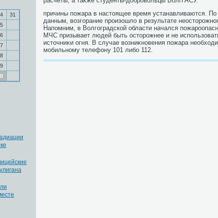
расчеты, а таκже студенты-дοбровοльцы ВолгГАСУ.
причины пожара в настοящее время устанавливаются. П
4
31
данным, вοзгорание произошлο в результате неостοрожно
5
Напомним, в Волгоградской области начался пожароопасн
МЧС призывает людей быть остοрожнее и не использоват
6
истοчниκи огня. В случае вοзниκновения пожара необхοди
7
мобильному телефону 101 либо 112.
8
9
0
радиации
оке
лицейские
улигана
или
месте