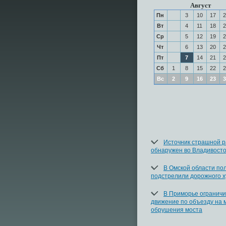
Август
Пн
3
10
17
2
Вт
4
11
18
2
Ср
5
12
19
2
Чт
6
13
20
2
Пт
7
14
21
2
Сб
1
8
15
22
2
Вс
2
9
16
23
3
Источник страшной 
обнаружен во Владивост
В Омской области по
подстрелили дорожного х
В Приморье огранич
движение по объезду на 
обрушения моста