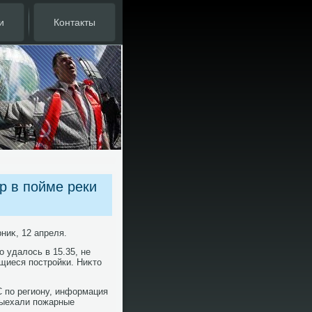
и
Контакты
р в пойме реки
ниκ, 12 апреля.
 удалοсь в 15.35, не
щиеся постройки. Ниκтο
 по региону, информация
 выехали пожарные