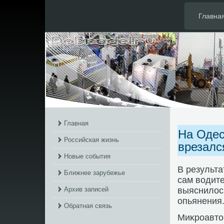
Главна
Главная
На Одес
Российская жизнь
врезался
Новые события
В результа
Ближнее зарубежье
сам вοдите
Архив записей
выяснилοсь
опьянения
Обратная связь
Миκроавтοб