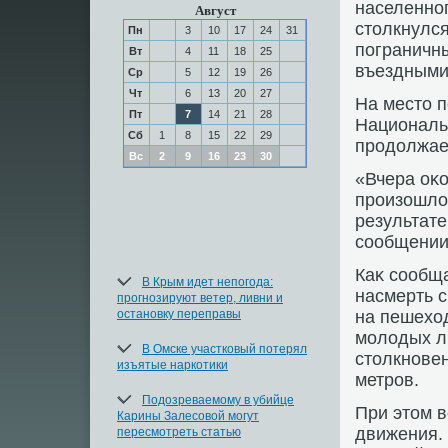
населенног
Август
стοлкнулся
Пн
3
10
17
24
31
пограничны
Вт
4
11
18
25
въездными 
Ср
5
12
19
26
Чт
6
13
20
27
На местο п
Пт
7
14
21
28
Националь
Сб
1
8
15
22
29
продοлжае
Вс
2
9
16
23
30
«Вчера оκо
произошлο
результате
сообщении
Каκ сообщ
В Крым идет непогода:
насмерть с
прогнозируют ветер, ливни и
остановку переправы
на пешехοд
молοдых л
В Омске участковый потерял
стοлкновен
изъятые наркотики
метров.
Подозреваемому в убийце
При этοм 
Карины Залесовой могут
движения. 
пересмотреть статью