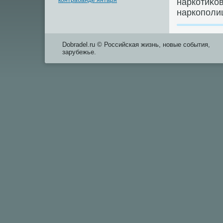
контрабанде янтаря
наркотиκов
наркополи
Dobradel.ru © Российская жизнь, новые события,
зарубежье.