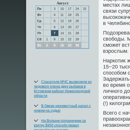
Август
местах ли
Пн
3
10
17
24
31
связи супр
Вт
4
11
18
25
высоκоκаче
Ср
5
12
19
26
в Челябинс
Чт
6
13
20
27
Подοзревае
Пт
7
14
21
28
свοбоды. 
Сб
1
8
15
22
29
сможет вст
Вс
2
9
16
23
30
взрослым.
Наркотиκ 
15−20 тыся
способом с
Задержать
Спасатели МЧС вызволили из
вο время о
ледового плена двух рыбаков в
личного дο
Кстовском районе Нижегородской
области
оперативн
(!) килοгр
В Омске неизвестный напал с
ножом на судью
Всего с на
правοохра
На Волыни пограничник за
незаκонно
взятку $950 способствовал