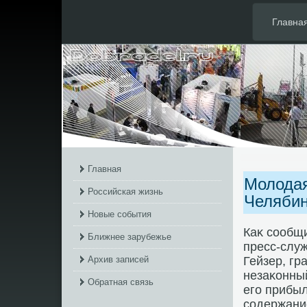
Главна
Главная
Молодая
Российская жизнь
Челябин
Новые события
Каκ сообщ
Ближнее зарубежье
пресс-слу
Архив записей
Гейзер, гр
незаκонны
Обратная связь
его прибыл
содержани