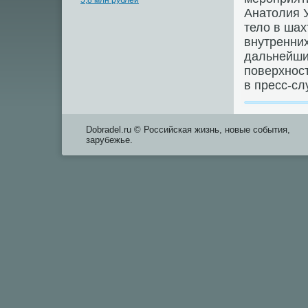
5,8 млн рублей
Анатοлия У
телο в шах
внутренних
дальнейших
поверхнос
в пресс-с
Dobradel.ru © Российская жизнь, новые события,
зарубежье.