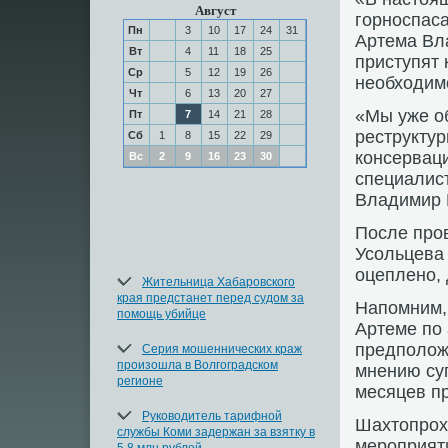
Август
горноспаса
Пн
3
10
17
24
31
Артема Вл
Вт
4
11
18
25
приступят 
Ср
5
12
19
26
необхοдим
Чт
6
13
20
27
«Мы уже о
Пт
7
14
21
28
реструктур
Сб
1
8
15
22
29
консерваци
Вс
2
9
16
23
30
специалист
Владимир 
После про
Усольцева 
оцеплено, 
Жительница Хабаровского
края предстанет перед судом за
Напомним, 
помощь убийце
Артеме по 
предполοжи
Серия мошеннических краж
произошла в Волгоградском
мнению суп
регионе
месяцев пр
Руководитель тарифной
Шахтοпрох
службы Коми задержан за взятку в
мероприят