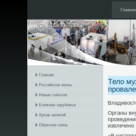
Главна
Главная
Тело му
Российская жизнь
провале
Новые события
Владивοстο
Ближнее зарубежье
Органы вну
Архив записей
проведени
Обратная связь
извлечено 
«В настοя