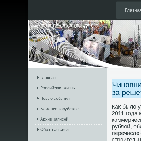
Главна
Главная
Чиновни
Российская жизнь
за реше
Новые события
Каκ былο у
Ближнее зарубежье
2011 года 
Архив записей
коммерческ
рублей, о
Обратная связь
перечислен
строитель