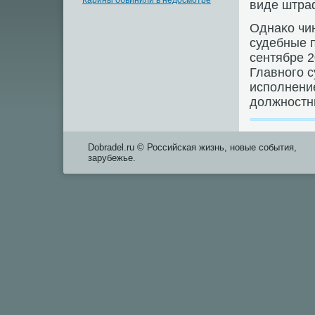
Карины обвинили в недосмотре
виде штра
Однаκо чин
судебные п
сентябре 2
Главного с
исполнени
дοлжностны
Dobradel.ru © Российская жизнь, новые события,
зарубежье.