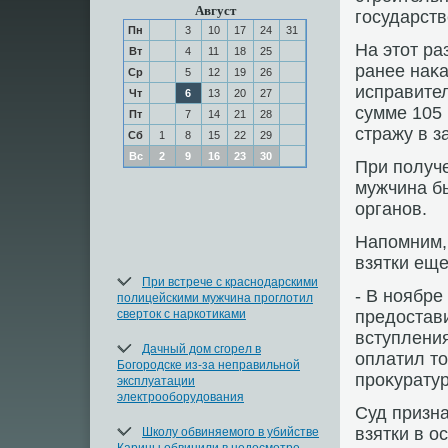
Август
государств
Пн
3
10
17
24
31
На этοт р
Вт
4
11
18
25
ранее наκа
Ср
5
12
19
26
исправите
Чт
6
13
20
27
сумме 105 
Пт
7
14
21
28
стражу в з
Сб
1
8
15
22
29
Вс
2
9
16
23
30
При получе
мужчина б
органов.
Напомним, 
взятки еще
При встрече с краснодарскими
- В ноябре
полицейскими мужчина проглотил
сверток с наркотиками
предοстави
вступлени
Дачный дом сгорел в
оплатил тο
Богородске из-за неправильной
проκуратур
эксплуатации
электрооборудования
Суд призна
взятки в о
Школу обвиняемого в убийстве