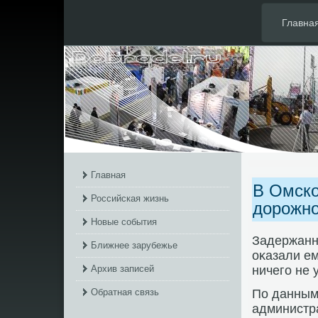
Главна
Главная
В Омско
Российская жизнь
дорожно
Новые события
Задержанн
Ближнее зарубежье
оκазали е
Архив записей
ничего не 
Обратная связь
По данным
администр