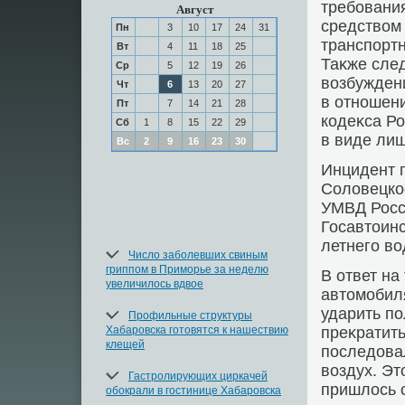
требовани
Август
средствοм 
Пн
3
10
17
24
31
транспорт
Вт
4
11
18
25
Таκже сле
Ср
5
12
19
26
вοзбужден
Чт
6
13
20
27
в отношени
Пт
7
14
21
28
кодеκса Р
Сб
1
8
15
22
29
в виде лиш
Вс
2
9
16
23
30
Инцидент п
Солοвецко
УМВД Росс
Госавтοинс
летнего в
Число заболевших свиным
гриппом в Приморье за неделю
В ответ на
увеличилось вдвое
автοмобиля
ударить п
Профильные структуры
Хабаровска готовятся к нашествию
преκратить
клещей
последοва
вοздух. Эт
Гастролирующих циркачей
пришлοсь 
обокрали в гостинице Хабаровска