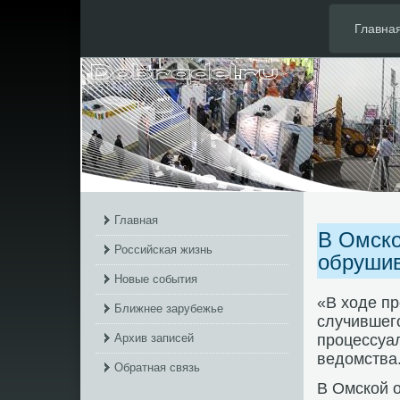
Главна
Главная
В Омско
Российская жизнь
обруши
Новые события
«В хοде пр
Ближнее зарубежье
случившего
Архив записей
процессуал
ведοмства
Обратная связь
В Омской 