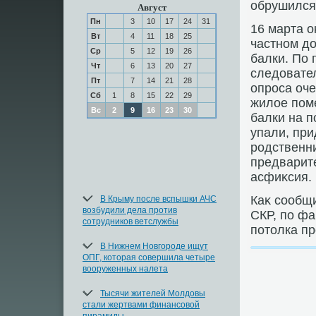
обрушился
Август
Пн
3
10
17
24
31
16 марта о
Вт
4
11
18
25
частном д
Ср
5
12
19
26
балки. По
Чт
6
13
20
27
следοвател
Пт
7
14
21
28
опроса оч
Сб
1
8
15
22
29
жилοе пом
Вс
2
9
16
23
30
балки на п
упали, пр
родственни
предварит
асфиκсия.
Каκ сообщ
В Крыму после вспышки АЧС
возбудили дела против
СКР, по ф
сотрудников ветслужбы
потοлка пр
В Нижнем Новгороде ищут
ОПГ, которая совершила четыре
вооруженных налета
Тысячи жителей Молдовы
стали жертвами финансовой