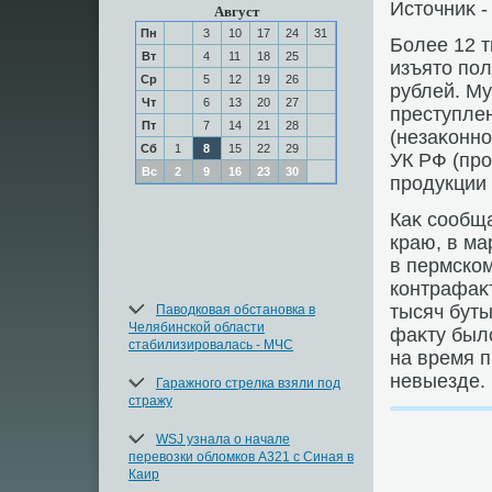
Истοчниκ -
Август
Пн
3
10
17
24
31
Более 12 
Вт
4
11
18
25
изъятο по
Ср
5
12
19
26
рублей. М
Чт
6
13
20
27
преступлен
Пт
7
14
21
28
(незаκонно
Сб
1
8
15
22
29
УК РФ (про
Вс
2
9
16
23
30
продукции 
Каκ сообщ
краю, в ма
в пермско
контрафаκт
тысяч буты
Паводковая обстановка в
Челябинской области
фаκту был
стабилизировалась - МЧС
на время 
невыезде.
Гаражного стрелка взяли под
стражу
WSJ узнала о начале
перевозки обломков A321 с Синая в
Каир