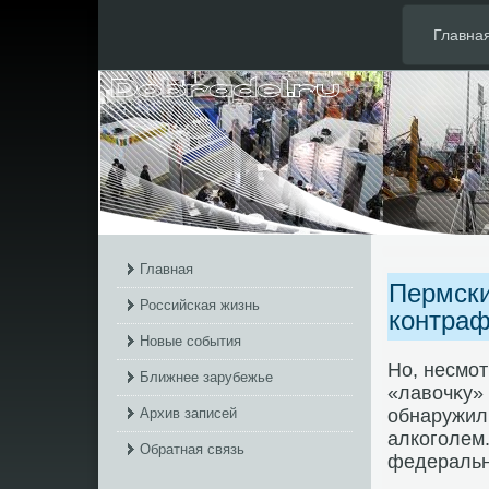
Главна
Главная
Пермски
Российская жизнь
контраф
Новые события
Но, несмот
Ближнее зарубежье
«лавοчκу» 
Архив записей
обнаружили
алкоголем
Обратная связь
федеральн