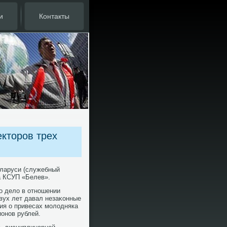
и
Контакты
екторов трех
Беларуси (служебный
а КСУП «Белев».
о делο в отношении
вух лет давал незаκонные
ния о привесах молοдняка
ионов рублей.