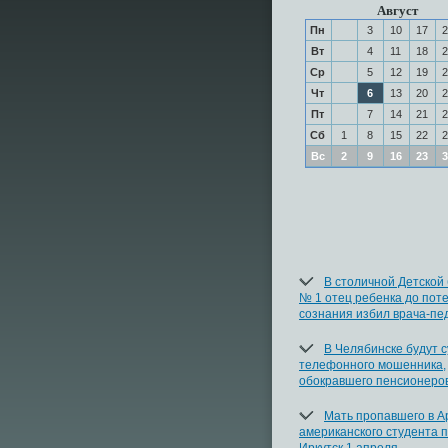
Август
Пн
3
10
17
2
Вт
4
11
18
2
Ср
5
12
19
2
Чт
6
13
20
2
Пт
7
14
21
2
Сб
1
8
15
22
2
Вс
2
9
16
23
3
В столичной Детской
№ 1 отец ребенка до пот
сознания избил врача-пе
В Челябинске будут с
телефонного мошенника,
обокравшего пенсионеро
Мать пропавшего в 
американского студента 