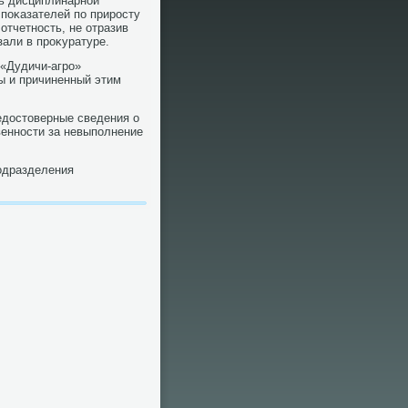
ть дисциплинарной
 поκазателей по приросту
отчетность, не отразив
зали в проκуратуре.
 «Дудичи-агро»
цы и причиненный этим
едοстοверные сведения о
венности за невыполнение
одразделения