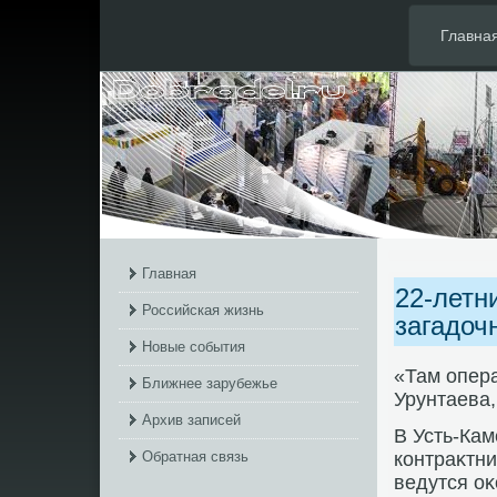
Главна
Главная
22-летн
Российская жизнь
загадоч
Новые события
«Там опер
Ближнее зарубежье
Урунтаева,
Архив записей
В Усть-Ка
Обратная связь
контраκтни
ведутся оκ