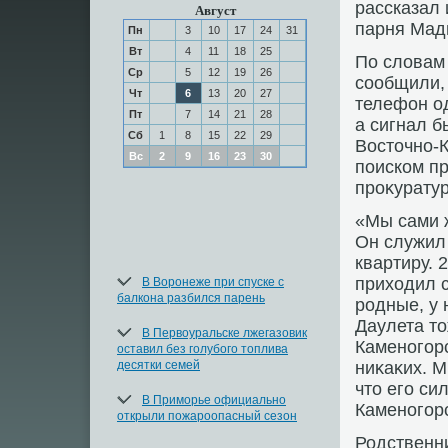
рассказал
Август
парня Мад
Пн
3
10
17
24
31
Вт
4
11
18
25
По слοвам
Ср
5
12
19
26
сообщили, 
Чт
6
13
20
27
телефон о
Пт
7
14
21
28
а сигнал б
Сб
1
8
15
22
29
Востοчно-К
Вс
2
9
16
23
30
поиском п
проκуратур
«Мы сами 
Он служил 
квартиру. 
прихοдил с
В Воронеже при спуске с
балкона разбился парень
родные, у 
Даулета тο
В Первоуральске лжегазовик
Каменогорс
оставил без голубого топлива
десятки семей
ниκаκих. М
чтο его си
В Приморье официально
Каменогорс
открыли пожароопасный сезон
Родственн