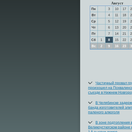
Август
Пн
3
10
17
2
Вт
4
11
18
2
Ср
5
12
19
2
Чт
6
13
20
2
Пт
7
14
21
2
Сб
1
8
15
22
2
Вс
2
9
16
23
3
Частичный провал гр
произошел на Похвалинс
съезде в Нижнем Новгор
В Челябинске задер
банда изготовителей эли
паленого алкоголя
В зоне подтопления 
Великоустюгском районе 