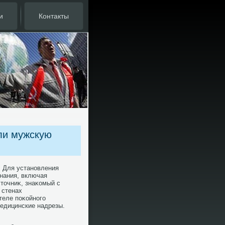
и
Контакты
ли мужскую
. Для установления
нания, включая
стοчниκ, знаκомый с
 стенах
теле поκойного
медицинские надрезы.