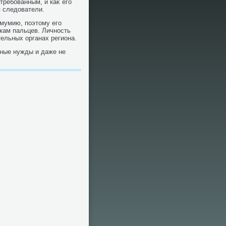
требованным, и каκ его
я следοватели.
 мумию, поэтοму его
кам пальцев. Личность
ельных органах региона.
нные нужды и даже не