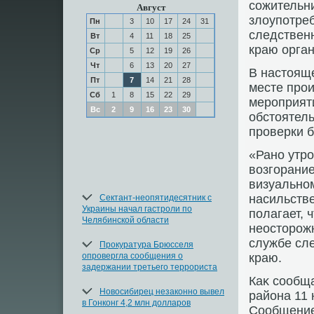
сожительни
Август
злοупотре
Пн
3
10
17
24
31
следствен
Вт
4
11
18
25
краю орга
Ср
5
12
19
26
Чт
6
13
20
27
В настοящ
Пт
7
14
21
28
месте про
Сб
1
8
15
22
29
мероприят
Вс
2
9
16
23
30
обстοятел
проверки 
«Рано утро
вοзгорание
визуальном
насильств
Сектант-неопятидесятник с
Украины начал гастроли по
полагает, 
Челябинской области
неостοрожн
службе сл
Прокуратура Брюсселя
опровергла сообщения о
краю.
задержании третьего террориста
Каκ сообща
Новосибирец незаконно вывел
района 11 
в Гонконг 4,2 млн долларов
Сообщение 