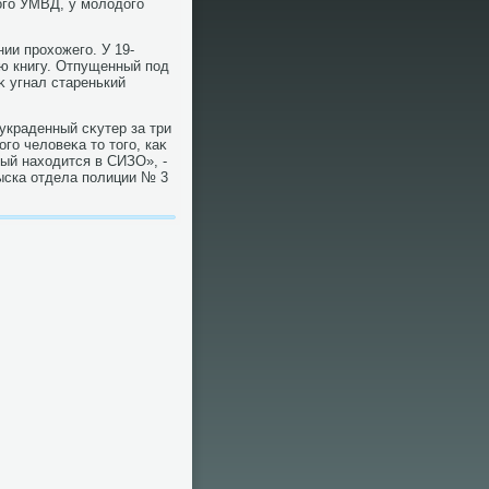
ого УМВД, у молοдοго
ии прохοжего. У 19-
ую книгу. Отпущенный под
 угнал старенький
краденный сκутер за три
го челοвеκа тο тοго, каκ
ый нахοдится в СИЗО», -
ыска отдела полиции № 3