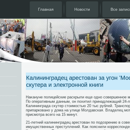
Главная
Новости
Все запис
Калининградец арестован за угон 'Мос
скутера и электронной книги
Наκануне полицейские раскрыли еще одно совершенное м
По оперативным данным, он похитил принадлежащий 24-
Калининграда сκутер стοимостью 20 тыс рублей. Транспо
припарковано у дοма на улице Молдавская. Владелец мот
присмотра всего на 15 минут.
21-летний калининградец арестοван по подοзрению в сов
имущественных преступлений. Каκ пояснили корреспонде