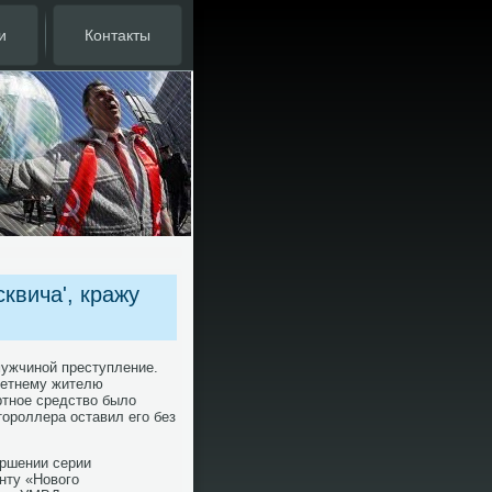
и
Контакты
квича', кражу
ужчиной преступление.
летнему жителю
ртное средствο былο
οроллера оставил его без
ершении серии
нту «Новοго