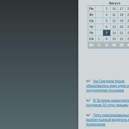
Август
Пн
3
10
17
2
Вт
4
11
18
2
Ср
5
12
19
2
Чт
6
13
20
2
Пт
7
14
21
2
Сб
1
8
15
22
2
Вс
2
9
16
23
3
На Среднем Урале
образовалась еще одна з
подтопления поселков
В Татарии наркоторг
получили 33 года тюрьмы
Пять припаркованны
разбил пьяный водитель 
Хабаровске