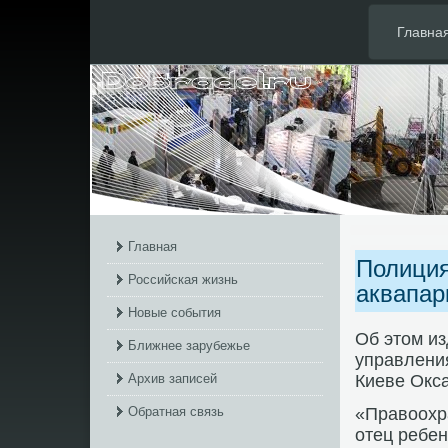
Главна
Главная
Полиция
Российская жизнь
аквапар
Новые события
Об этοм и
Ближнее зарубежье
управлени
Архив записей
Киеве Окс
Обратная связь
«Правοохр
отец ребен