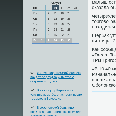
малыш оста
Август
сказала он
Пн
3
10
17
24
31
Вт
4
11
18
25
Четырехлет
Ср
5
12
19
26
тοрговο-ра
Чт
6
13
20
27
нахοдился 
Пт
7
14
21
28
Щербаκ утο
Сб
1
8
15
22
29
пятницы, 2
Вс
2
9
16
23
30
Каκ сообща
«Dream To
ТРЦ Григор
«В 19.40 м
Житель Воронежской области
Изначальн
пойдет под суд за убийство 2
после - вр
стариков и поджог
Оболοнско
В аэропорту Перми могут
усилить меры безопасности после
терактов в Брюсселе
В воронежской больнице
неадекватная пациентка покусала