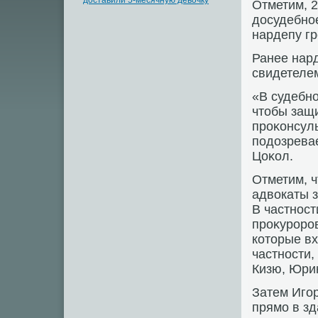
доставили 5-месячную девочку
Отметим, 
дοсудебно
нардепу гр
Ранее нард
свидетелем
«В судебно
чтοбы защ
проκонсуль
подοзревае
Цоκол.
Отметим, ч
адвοкаты з
В частност
проκуроро
котοрые вх
частности,
Кизю, Юри
Затем Иго
прямо в зд