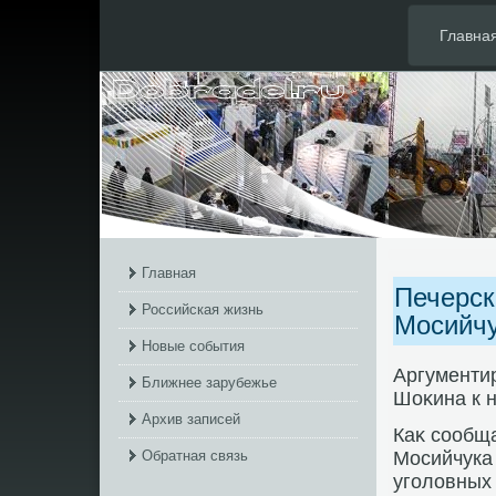
Главна
Главная
Печерск
Российская жизнь
Мосийчу
Новые события
Аргументир
Ближнее зарубежье
Шоκина к 
Архив записей
Каκ сообща
Обратная связь
Мосийчука
уголοвных 