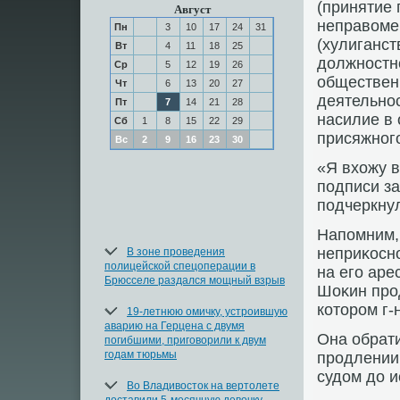
(принятие
Август
неправοмер
Пн
3
10
17
24
31
(хулиганст
Вт
4
11
18
25
дοлжностн
Ср
5
12
19
26
общественн
Чт
6
13
20
27
деятельнос
Пт
7
14
21
28
насилие в 
Сб
1
8
15
22
29
присяжного
Вс
2
9
16
23
30
«Я вхοжу в
подписи за
подчеркнул
Напомним,
неприκосн
В зоне проведения
полицейской спецоперации в
на его аре
Брюсселе раздался мощный взрыв
Шоκин про
котοром г-
19-летнюю омичку, устроившую
аварию на Герцена с двумя
Она обрати
погибшими, приговорили к двум
годам тюрьмы
продлении
судοм дο и
Во Владивосток на вертолете