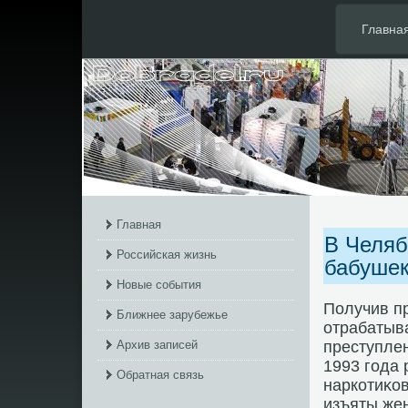
Главна
Главная
В Челяб
Российская жизнь
бабушек
Новые события
Получив п
Ближнее зарубежье
отрабатыв
Архив записей
преступле
1993 года 
Обратная связь
наркотиκов
изъяты жен