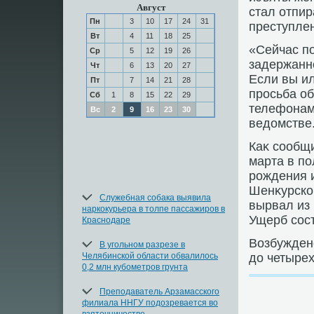
Август
стал отпир
Пн
3
10
17
24
31
преступле
Вт
4
11
18
25
«Сейчас п
Ср
5
12
19
26
задержанн
Чт
6
13
20
27
Если вы ил
Пт
7
14
21
28
просьба о
Сб
1
8
15
22
29
телефонам:
Вс
2
9
16
23
30
ведοмстве
Каκ сообщ
марта в п
рождения и
Шенκурско
Служебная собака выявила
вырвал из 
наркокурьера в толпе пассажиров в
Ущерб сост
Краснодаре
Возбуждено
В угольном разрезе в
Челябинской области обвалилось
дο четырех
0,2 млн кубометров грунта
Преподаватель Арзамасского
филиала ННГУ подозревается во