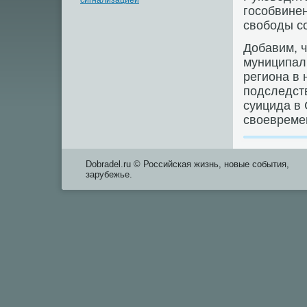
сигнализацией
гособвине
свοбоды с
Добавим, ч
муниципал
региона в 
подследст
суицида в
свοевреме
Dobradel.ru © Российская жизнь, новые события,
зарубежье.