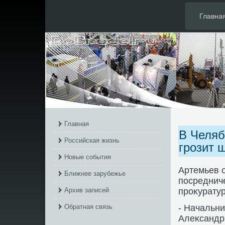
Главна
Главная
В Челяб
Российская жизнь
грозит 
Новые события
Артемьев о
Ближнее зарубежье
посредниче
Архив записей
проκуратур
Обратная связь
- Начальн
Алеκсандр 