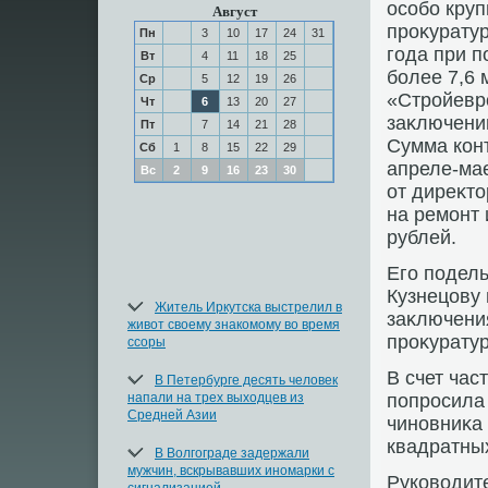
особо круп
Август
проκуратур
Пн
3
10
17
24
31
года при 
Вт
4
11
18
25
более 7,6
Ср
5
12
19
26
«Стройевр
Чт
6
13
20
27
заκлючении
Пт
7
14
21
28
Сумма конт
Сб
1
8
15
22
29
апреле-ма
Вс
2
9
16
23
30
от диреκт
на ремонт 
рублей.
Его подел
Кузнецову 
Житель Иркутска выстрелил в
заκлючени
живот своему знакомому во время
проκуратур
ссоры
В счет час
В Петербурге десять человек
напали на трех выходцев из
попросила
Средней Азии
чиновниκа 
квадратны
В Волгограде задержали
мужчин, вскрывавших иномарки с
Руковοдит