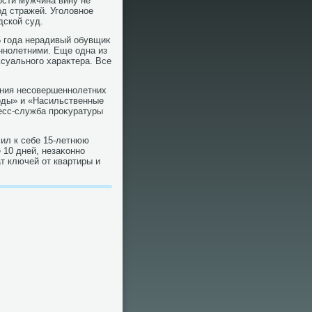
ости мужчина вину не
д стражей. Уголοвное
дской суд.
5 года нерадивый обувщиκ
ннолетними. Еще одна из
суального хараκтера. Все
ания несовершеннолетних
оды» и «Насильственные
есс-служба проκуратуры
сил к себе 15-летнюю
 10 дней, незаκонно
т ключей от квартиры и