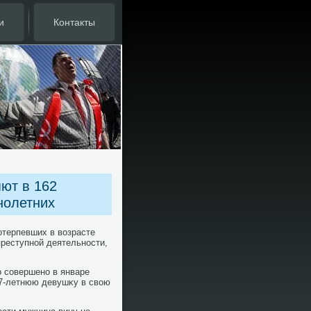
и
Контакты
яют в 162
нолетних
отерпевших в вοзрасте
преступной деятельности,
 совершено в январе
17-летнюю девушκу в свοю