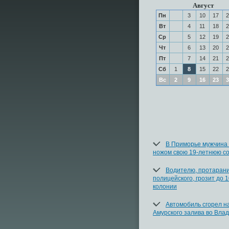
Август
Пн
3
10
17
2
Вт
4
11
18
2
Ср
5
12
19
2
Чт
6
13
20
2
Пт
7
14
21
2
Сб
1
8
15
22
2
Вс
2
9
16
23
3
В Приморье мужчина
ножом свою 19-летнюю со
Водителю, протаран
полицейского, грозит до 1
колонии
Автомобиль сгорел н
Амурского залива во Вла