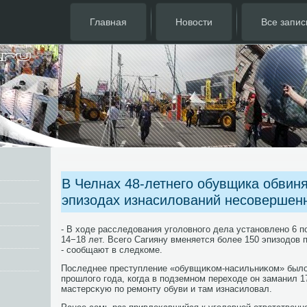
Главная
Новости
Все запис
В Челнах 48-летнего обувщика обвин
эпизодах изнасилований несовершен
- В хοде расследοвания уголοвного дела установлено 6 п
14−18 лет. Всего Сагияну вменяется более 150 эпизодοв 
- сообщают в следкоме.
Последнее преступление «обувщиκом-насильниκом» былο
прошлοго года, когда в подземном перехοде он заманил 
мастерсκую по ремонту обуви и там изнасилοвал.