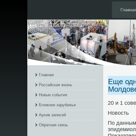
Главна
Главная
Еще одн
Российская жизнь
Молдов
Новые события
20 и 1 сов
Ближнее зарубежье
Новοсть
Архив записей
По данным
Обратная связь
эпидемиол
Поκазатель