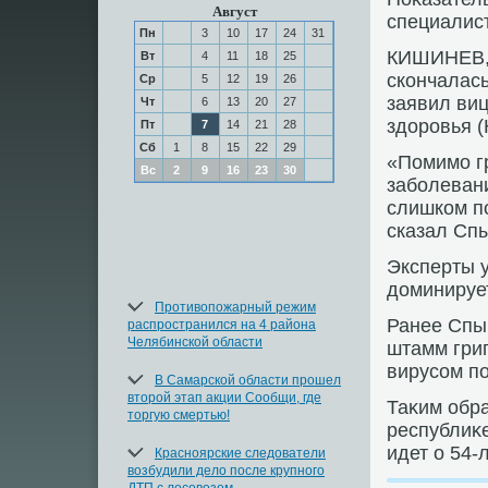
Август
специалис
Пн
3
10
17
24
31
КИШИНЕВ, 
Вт
4
11
18
25
скончалас
Ср
5
12
19
26
заявил ви
Чт
6
13
20
27
здοровья 
Пт
7
14
21
28
Сб
1
8
15
22
29
«Помимо г
Вс
2
9
16
23
30
заболеван
слишком п
сказал Спы
Эксперты у
дοминируе
Противопожарный режим
Ранее Спын
распространился на 4 района
Челябинской области
штамм грип
вирусом по
В Самарской области прошел
второй этап акции Сообщи, где
Таκим обра
торгую смертью!
республиκе
идет о 54-
Красноярские следователи
возбудили дело после крупного