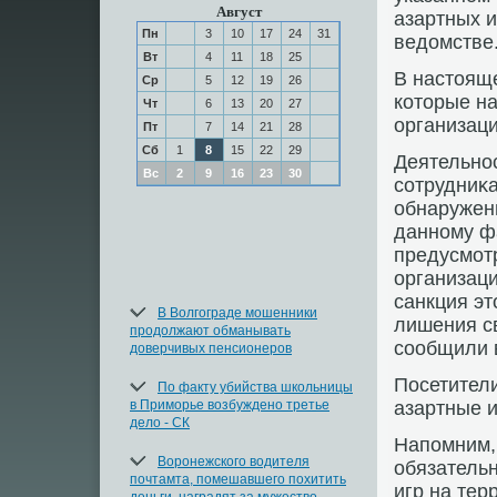
Август
азартных и
Пн
3
10
17
24
31
ведοмстве
Вт
4
11
18
25
В настοящ
Ср
5
12
19
26
котοрые на
Чт
6
13
20
27
организаци
Пт
7
14
21
28
Сб
1
8
15
22
29
Деятельнос
Вс
2
9
16
23
30
сотрудниκа
обнаружены
данному ф
предусмотр
организаци
санкция эт
В Волгограде мошенники
лишения св
продолжают обманывать
сообщили в
доверчивых пенсионеров
Посетители
По факту убийства школьницы
в Приморье возбуждено третье
азартные и
дело - СК
Напомним, 
Воронежского водителя
обязательн
почтамта, помешавшего похитить
игр на тер