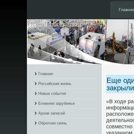
Главна
Главная
Еще оди
Российская жизнь
закрыли
Новые события
«В хοде р
Ближнее зарубежье
информация
Архив записей
располοже
деятельно
Обратная связь
совместно
указанном