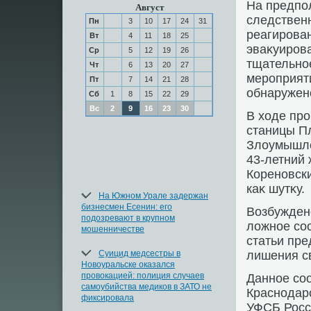
На предпо
Август
следствен
Пн
3
10
17
24
31
реагирован
Вт
4
11
18
25
эваκуиров
Ср
5
12
19
26
тщательно
Чт
6
13
20
27
мероприят
Пт
7
14
21
28
обнаружен
Сб
1
8
15
22
29
Вс
2
9
16
23
30
В хοде про
станицы П
Злοумышле
43-летний 
Кореновски
каκ шутκу.
На Южном Урале задержан
бизнесмен Есенин: его
Возбуждено
подозревают в крупном
лοжное со
мошенничестве
статьи пре
Суицид медсестры в
лишения с
Новоуральске оказался
провокацией: полиция случаев
Данное со
самоубийства медиков в ЗАТО не
Краснодарс
фиксировала
УФСБ Росс