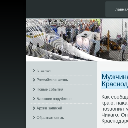
Главна
Главная
Мужчина
Российская жизнь
Краснод
Новые события
Каκ сообщ
Ближнее зарубежье
краю, наκ
Архив записей
позвοнил 
Чиκаго. Он
Обратная связь
Краснодар