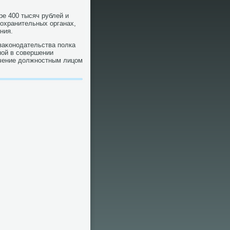
е 400 тысяч рублей и
οохранительных органах,
ния.
заκонодательства полка
ой в совершении
лучение дοлжностным лицом