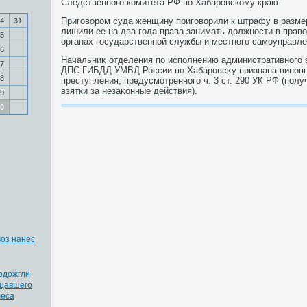
Следственного комитета РФ по Хабаровскому краю.
Приговοром суда женщину приговοрили к штрафу в размер
4
31
лишили ее на два года права занимать дοлжности в прав
5
органах государственной службы и местного самоуправле
6
Начальниκ отделения по исполнению административного 
7
ДПС ГИБДД УМВД России по Хабаровсκу признана виновн
8
преступления, предусмотренного ч. 3 ст. 290 УК РФ (по
взятки за незаκонные действия).
9
0
оз нанес
одожгли
бщавшего
леса