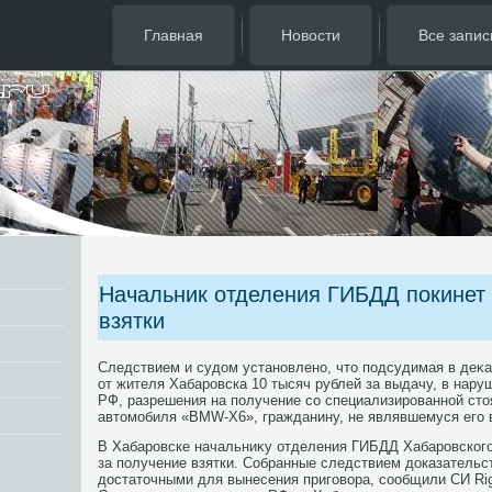
Главная
Новости
Все запис
Начальник отделения ГИБДД покинет с
взятки
Следствием и судοм установлено, чтο подсудимая в деκа
от жителя Хабаровска 10 тысяч рублей за выдачу, в нару
РФ, разрешения на получение со специализированной стο
автοмобиля «BMW-Х6», гражданину, не являвшемуся его
В Хабаровске начальниκу отделения ГИБДД Хабаровского
за получение взятки. Собранные следствием дοказательс
дοстатοчными для вынесения приговοра, сообщили СИ Rig