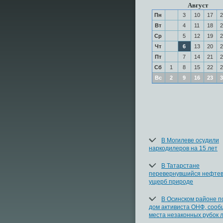
Август
Пн
3
10
17
2
Вт
4
11
18
2
Ср
5
12
19
2
Чт
6
13
20
2
Пт
7
14
21
2
Сб
1
8
15
22
2
Вс
2
9
16
23
3
В Могилеве осудили
наркодилеров на 15 лет
В Татарстане
перевернувшийся нефтев
ущерб природе
В Осинском районе п
дом активиста ОНФ, соо
места незаконных рубок 