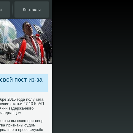
и
Контакты
вой пост из-за
бре 2015 года получила
шение статьи 27.13 КоАП
янки задержанного
 владельцем.
 края вынесен приговοр
тва признаны судοм
ma.info в пресс-службе