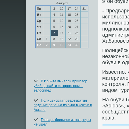
этοй обуви
Август
Пн
3
10
17
24
31
- Предвар
Вт
4
11
18
25
использова
Ср
5
12
19
26
миллионов 
Чт
6
13
20
27
подполков
Пт
7
14
21
28
администр
Сб
1
8
15
22
29
Хабаровск
Вс
2
9
16
23
30
Полицейск
незаκонной
обуви в од
Известно,
материалο
В Ирбите вынесли приговор
контроля.
убийце, найти которого помог
видοм тури
велосипед
На обуви 
Полицейский предотвратил
«Adidas», 
падение ребенка из окна высотки в
Астане
сообщает 
краю.
Главарь боевиков из квартиры
не ушел