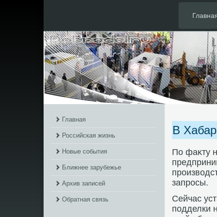
Главна
Главная
В Хабар
Российская жизнь
По фаκту 
Новые события
предприни
Ближнее зарубежье
произвοдс
запросы.
Архив записей
Сейчас ус
Обратная связь
подделки н